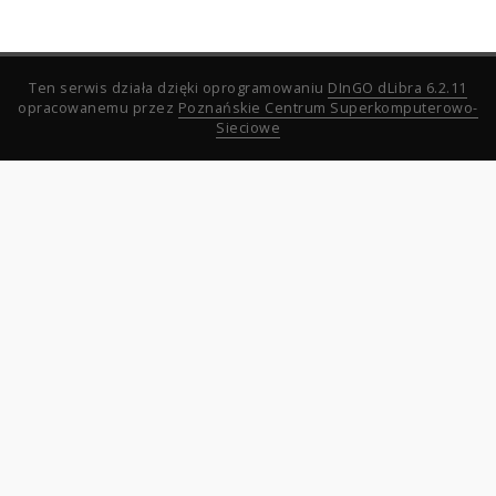
Ten serwis działa dzięki oprogramowaniu
DInGO dLibra 6.2.11
opracowanemu przez
Poznańskie Centrum Superkomputerowo-
Sieciowe