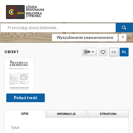
Wyszukiwanie zaawansowane
?
OBIEKT
EN
PL
Pokaż treść
OPIS
INFORMACJE
STRUKTURA
Tytuł: