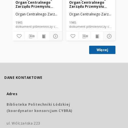
Organ Centralnego
Organ Centralnego
Or
Zarządu Przemysłu
Zarządu Przemysłu
Za
Chemicznego w Polsce
Chemicznego w Polsce
Ch
Organ Centralnego Zarządu Przemysłu Chemicznego w Polsce
Organ Centralnego Zarządu Przemy
Org
R. 1 Nr 1 (1945)
R. 1 Nr 4 (1945)
R. 
1945
1945
194
dokument piśmienniczy czasopismo
dokument piśmienniczy czasopismo
Więcej
DANE KONTAKTOWE
Adres
Biblioteka Politechniki Łódzkiej
(koordynator konsorcjum CYBRA)
ul. Wólczańska 223