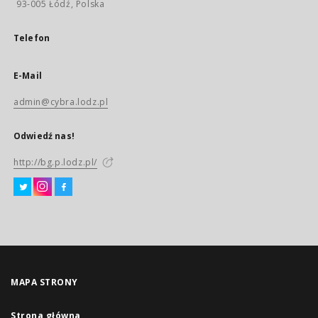
93-005 Łódź, Polska
Telefon
E-Mail
admin@cybra.lodz.pl
Odwiedź nas!
http://bg.p.lodz.pl/
MAPA STRONY
Strona główna