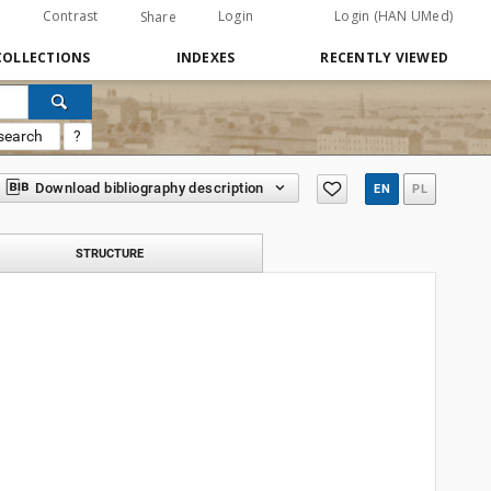
Contrast
Login
Login (HAN UMed)
Share
COLLECTIONS
INDEXES
RECENTLY VIEWED
search
?
Download bibliography description
EN
PL
STRUCTURE