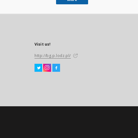
Visit us!
http://bg.p.lodz.pl/