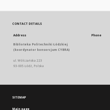
CONTACT DETAILS
Address
Phone
Biblioteka Politechniki Łódzkiej
(koordynator konsorcjum CYBRA)
ul. Wólczańska 223
93-005 Łódź, Polska
SITEMAP
Main page