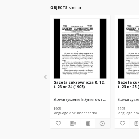
OBJECTS
similar
Gazeta cukrownicza R. 12,
Gazeta cuk
t. 23 nr 24 (1905)
t. 23 nr 25 
Stowarzyszenie Inżynierów i Techników Przemysł
Stowarzysze
1905
1905
language document serial