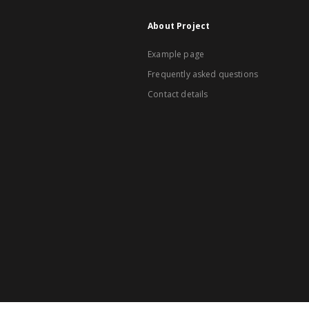
About Project
Example page
Frequently asked questions
Contact details