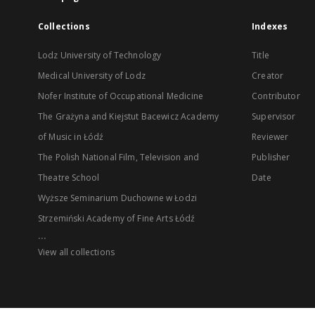
Collections
Indexes
Lodz University of Technology
Title
Medical University of Lodz
Creator
Nofer Institute of Occupational Medicine
Contributor
The Grażyna and Kiejstut Bacewicz Academy
Supervisor
of Music in Łódź
Reviewer
The Polish National Film, Television and
Publisher
Theatre School
Date
Wyższe Seminarium Duchowne w Łodzi
Strzemiński Academy of Fine Arts Łódź
...
View all collections