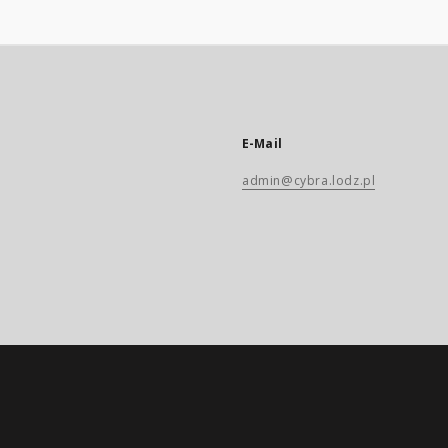
E-Mail
admin@cybra.lodz.pl