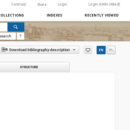
Contrast
Login
Login (HAN UMed)
Share
COLLECTIONS
INDEXES
RECENTLY VIEWED
search
?
Download bibliography description
EN
PL
STRUCTURE