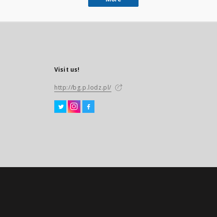
Visit us!
http://bg.p.lodz.pl/