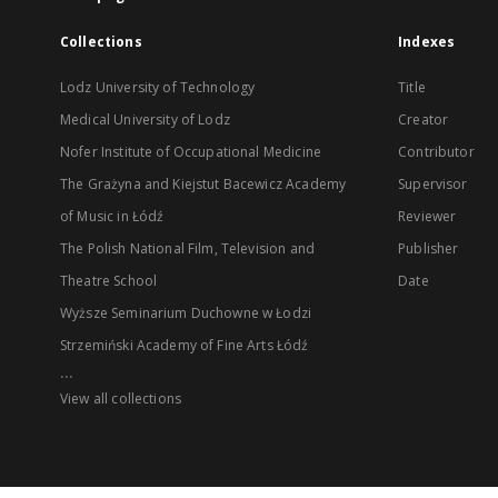
Collections
Indexes
Lodz University of Technology
Title
Medical University of Lodz
Creator
Nofer Institute of Occupational Medicine
Contributor
The Grażyna and Kiejstut Bacewicz Academy
Supervisor
of Music in Łódź
Reviewer
The Polish National Film, Television and
Publisher
Theatre School
Date
Wyższe Seminarium Duchowne w Łodzi
Strzemiński Academy of Fine Arts Łódź
...
View all collections