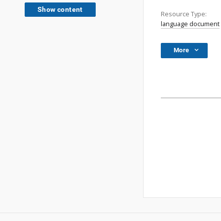
Show content
Resource Type:
language document
More