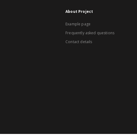
About Project
Example page
Frequently asked questions
Contact details