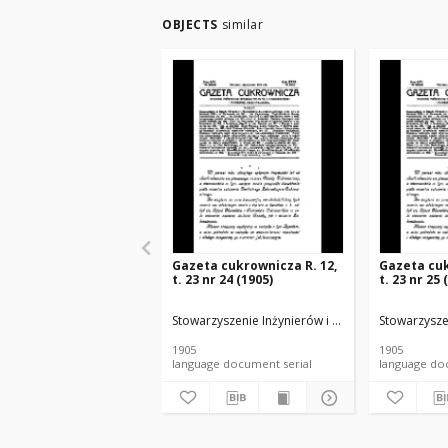
OBJECTS
similar
Gazeta cukrownicza R. 12,
Gazeta cuk
t. 23 nr 24 (1905)
t. 23 nr 25 
Stowarzyszenie Inżynierów i Techników Przemysł
Stowarzysze
1905
1905
language document serial