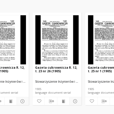
rownicza R. 12,
Gazeta cukrownicza R. 12,
Gazeta cukrowni
(1905)
t. 23 nr 26 (1905)
t. 25 nr 1 (1905)
u Rolnego i Spożywczego.
nie Inżynierów i Techników Przemysłu Rolnego i Spożywczego.
Stowarzyszenie Inżynierów i Techników Przemysłu Rol
Stowarzyszenie In
1905
1905
language document serial
language document serial