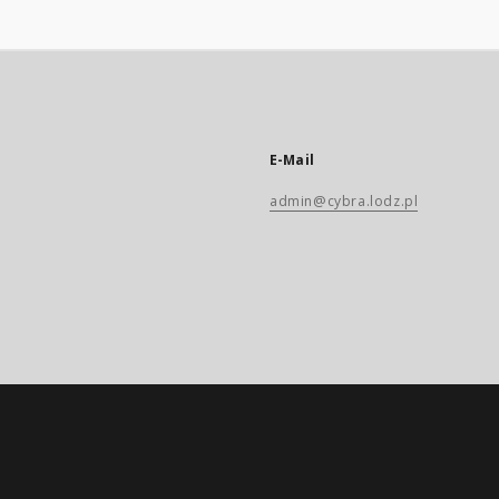
E-Mail
admin@cybra.lodz.pl