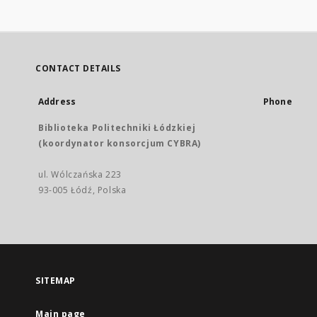
CONTACT DETAILS
Address
Phone
Biblioteka Politechniki Łódzkiej
(koordynator konsorcjum CYBRA)
ul. Wólczańska 223
93-005 Łódź, Polska
SITEMAP
Main page