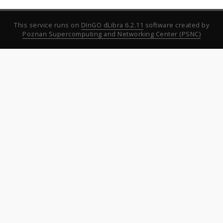
This service runs on
DInGO dLibra 6.2.11
software created by
Poznan Supercomputing and Networking Center (PSNC)