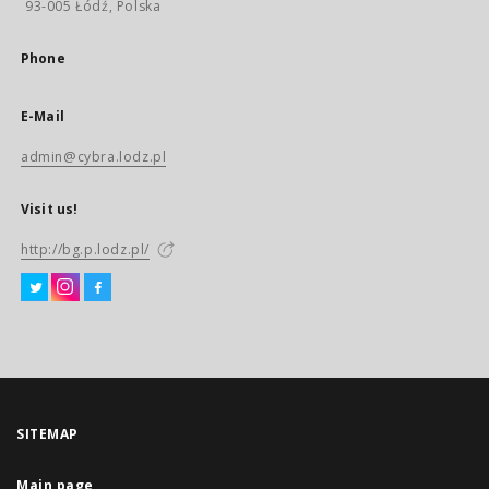
93-005 Łódź, Polska
Phone
E-Mail
admin@cybra.lodz.pl
Visit us!
http://bg.p.lodz.pl/
SITEMAP
Main page