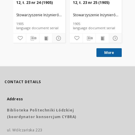
12, t. 23 nr 24 (1905)
12, t. 23 nr 25 (1905)
12,
Stowarzyszenie Inżynierów i Techników Przemysłu Rolnego i Spożywc
Stowarzyszenie Inżynierów i Techni
Sto
1905
1905
190
language document serial
language document serial
More
CONTACT DETAILS
Address
Biblioteka Politechniki Łódzkiej
(koordynator konsorcjum CYBRA)
ul. Wólczańska 223