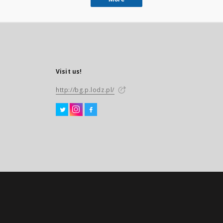
Visit us!
http://bg.p.lodz.pl/