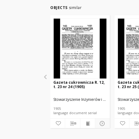
OBJECTS
similar
Gazeta cukrownicza R. 12,
Gazeta cuk
t. 23 nr 24 (1905)
t. 23 nr 25 
Stowarzyszenie Inżynierów i Techników Przemysł
Stowarzysze
1905
1905
language document serial