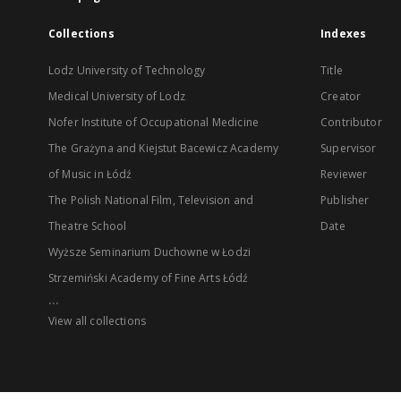
Collections
Indexes
Lodz University of Technology
Title
Medical University of Lodz
Creator
Nofer Institute of Occupational Medicine
Contributor
The Grażyna and Kiejstut Bacewicz Academy
Supervisor
of Music in Łódź
Reviewer
The Polish National Film, Television and
Publisher
Theatre School
Date
Wyższe Seminarium Duchowne w Łodzi
Strzemiński Academy of Fine Arts Łódź
...
View all collections