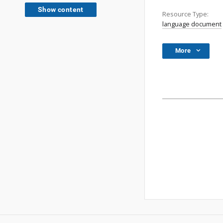
Show content
Resource Type:
language document
More