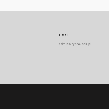
E-Mail
admin@cybra.lodz.pl