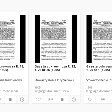
rownicza R. 12,
Gazeta cukrownicza R. 12,
Gazeta cukrowni
(1905)
t. 23 nr 26 (1905)
t. 25 nr 1 (1905)
u Rolnego i Spożywczego.
nie Inżynierów i Techników Przemysłu Rolnego i Spożywczego.
Stowarzyszenie Inżynierów i Techników Przemysłu Rol
Stowarzyszenie In
1905
1905
language document serial
language document serial