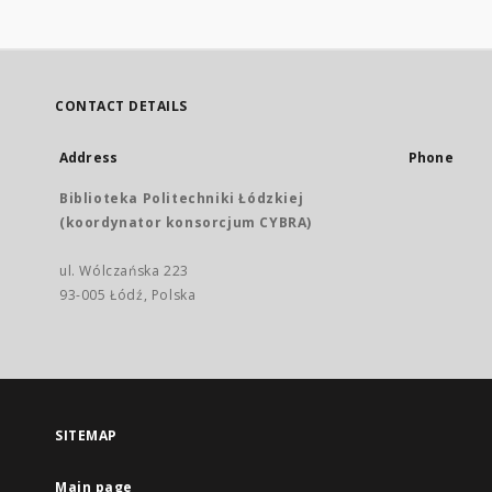
CONTACT DETAILS
Address
Phone
Biblioteka Politechniki Łódzkiej
(koordynator konsorcjum CYBRA)
ul. Wólczańska 223
93-005 Łódź, Polska
SITEMAP
Main page