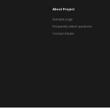
About Project
Example page
Frequently asked questions
Contact details