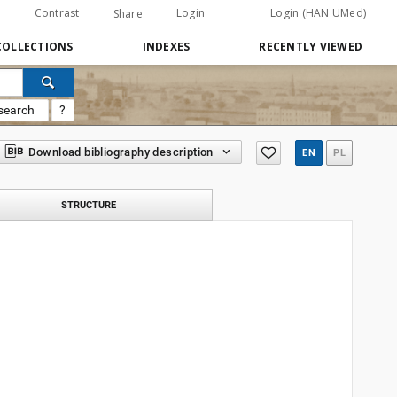
Contrast
Login
Login (HAN UMed)
Share
COLLECTIONS
INDEXES
RECENTLY VIEWED
search
?
Download bibliography description
EN
PL
STRUCTURE