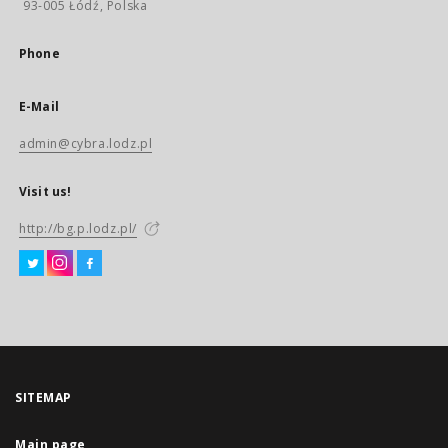
93-005 Łódź, Polska
Phone
E-Mail
admin@cybra.lodz.pl
Visit us!
http://bg.p.lodz.pl/
SITEMAP
Main page