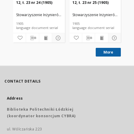
12, t. 23 nr 24 (1905)
12, t. 23 nr 25 (1905)
12,
Stowarzyszenie Inżynierów i Techników Przemysłu Rolnego i Spożywc
Stowarzyszenie Inżynierów i Techni
Sto
1905
1905
190
language document serial
language document serial
More
CONTACT DETAILS
Address
Biblioteka Politechniki Łódzkiej
(koordynator konsorcjum CYBRA)
ul. Wólczańska 223