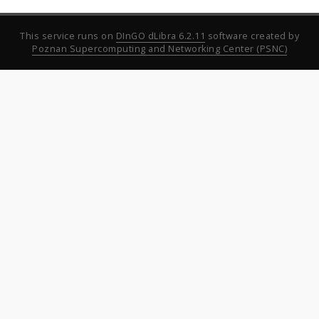
This service runs on
DInGO dLibra 6.2.11
software created by
Poznan Supercomputing and Networking Center (PSNC)