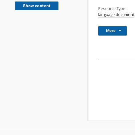
Show content
Resource Type:
language document
More