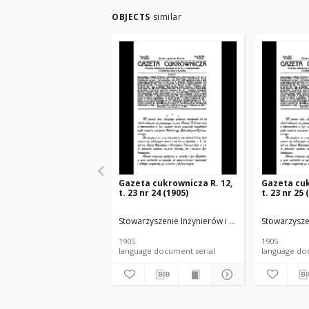
OBJECTS
similar
Gazeta cukrownicza R. 12,
Gazeta cuk
t. 23 nr 24 (1905)
t. 23 nr 25 
Stowarzyszenie Inżynierów i Techników Przemysł
Stowarzysze
1905
1905
language document serial