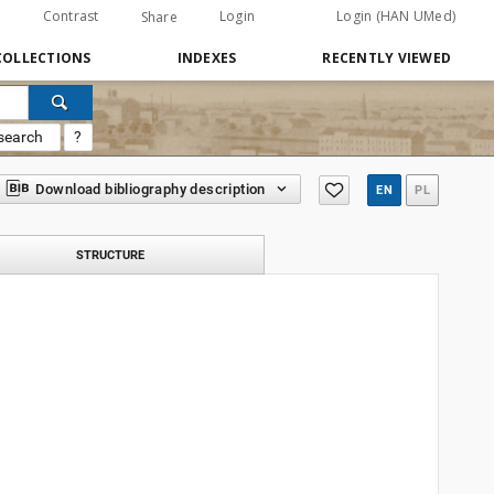
Contrast
Login
Login (HAN UMed)
Share
COLLECTIONS
INDEXES
RECENTLY VIEWED
search
?
Download bibliography description
EN
PL
STRUCTURE