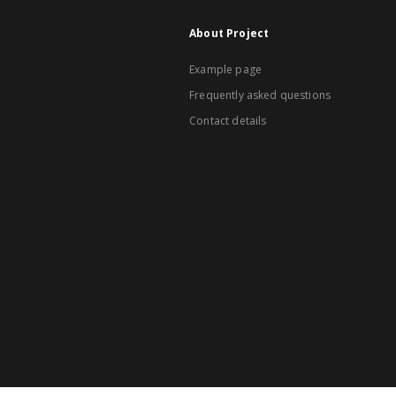
About Project
Example page
Frequently asked questions
Contact details