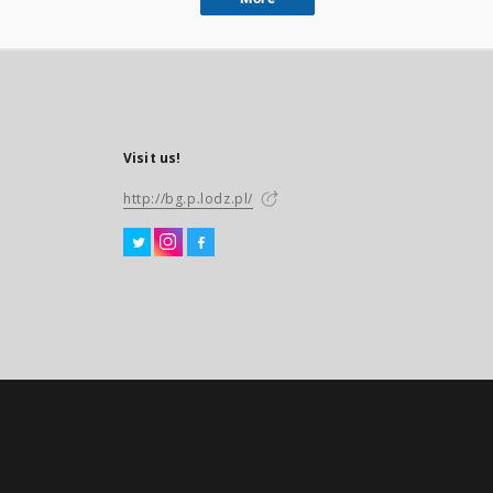
Visit us!
http://bg.p.lodz.pl/