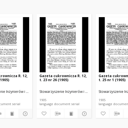
rownicza R. 12,
Gazeta cukrownicza R. 12,
Gazeta cukrowni
(1905)
t. 23 nr 26 (1905)
t. 25 nr 1 (1905)
u Rolnego i Spożywczego.
nie Inżynierów i Techników Przemysłu Rolnego i Spożywczego.
Stowarzyszenie Inżynierów i Techników Przemysłu Rol
Stowarzyszenie In
1905
1905
language document serial
language document serial