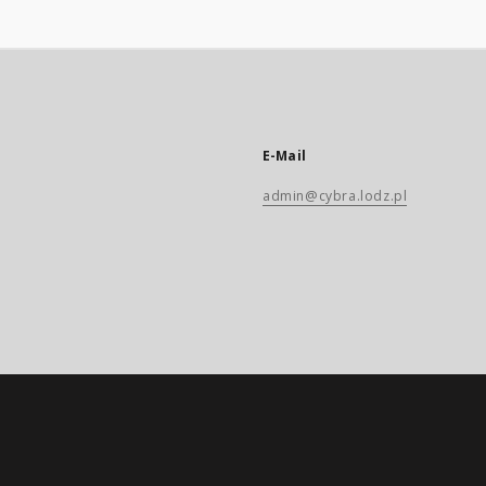
E-Mail
admin@cybra.lodz.pl