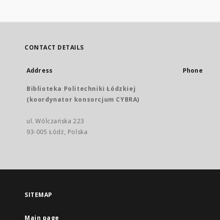
CONTACT DETAILS
Address
Phone
Biblioteka Politechniki Łódzkiej
(koordynator konsorcjum CYBRA)
ul. Wólczańska 223
93-005 Łódź, Polska
SITEMAP
Main page