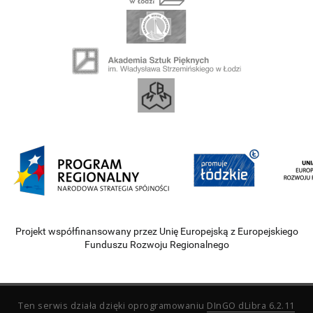
Projekt współfinansowany przez Unię Europejską z Europejskiego
Funduszu Rozwoju Regionalnego
Ten serwis działa dzięki oprogramowaniu
DInGO dLibra 6.2.11