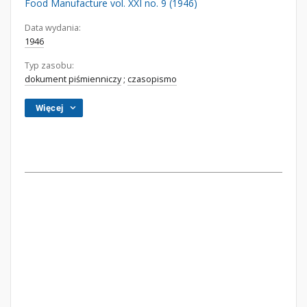
Food Manufacture vol. XXI no. 9 (1946)
Data wydania:
1946
Typ zasobu:
dokument piśmienniczy
;
czasopismo
Więcej