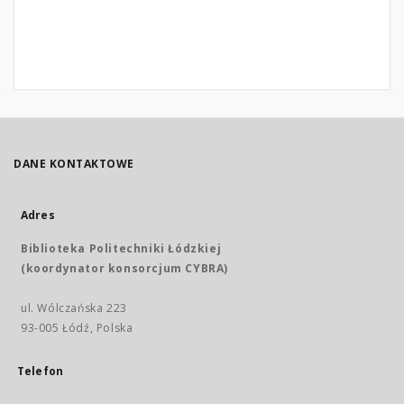
DANE KONTAKTOWE
Adres
Biblioteka Politechniki Łódzkiej
(koordynator konsorcjum CYBRA)
ul. Wólczańska 223
93-005 Łódź, Polska
Telefon