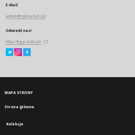
E-Mail
admin@cybra.lodz.pl
Odwiedź nas!
http://bg.p.lodz.pl/
MAPA STRONY
Strona główna
Kolekcje