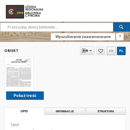
Wyszukiwanie zaawansowane
?
OBIEKT
EN
PL
Pokaż treść
OPIS
INFORMACJE
STRUKTURA
Tytuł: