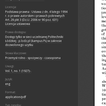
Licencja:
Podstawa prawna : Ustawa z dn. 4 lutego 1994
r. o prawie autorskim i prawach pokrewnych
Art. 28 pkt 3 (Dz.U. 2006 nr 90 poz. 631)
;
Licencja ustawowa
Prawa dostępu:
Dostęp tylko w sieci uczelnianej Politechniki
Łódzkiej : p.lodz.pl (kampus PŁ) w zakresie
dozwolonego użytku
Słowa kluczowe:
Przemysł rolno - spożywczy - czasopisma
Uwagi:
Vol. 1, no. 1 (1927)-.
Język:
eng
Format:
application/pdf
Typ zasobu: