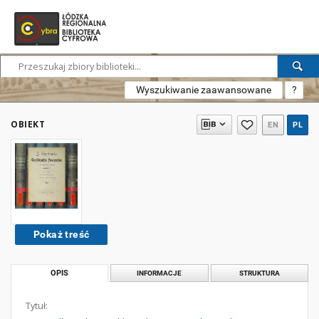
Wyszukiwanie zaawansowane
?
OBIEKT
EN
PL
Pokaż treść
OPIS
INFORMACJE
STRUKTURA
Tytuł: