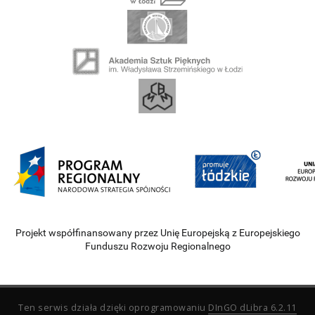
Projekt współfinansowany przez Unię Europejską z Europejskiego
Funduszu Rozwoju Regionalnego
Ten serwis działa dzięki oprogramowaniu
DInGO dLibra 6.2.11