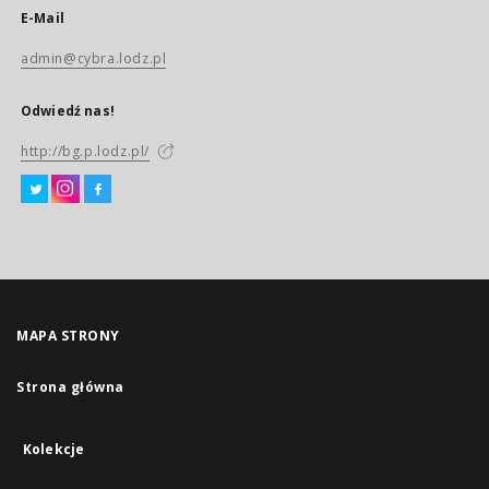
E-Mail
admin@cybra.lodz.pl
Odwiedź nas!
http://bg.p.lodz.pl/
MAPA STRONY
Strona główna
Kolekcje