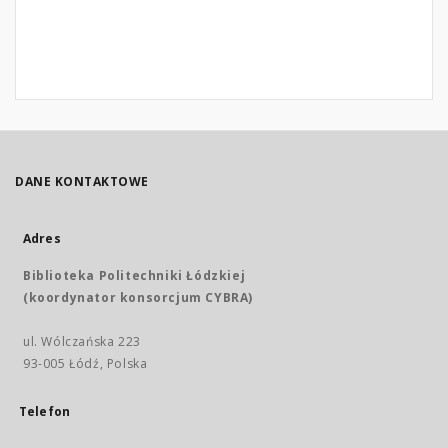
DANE KONTAKTOWE
Adres
Biblioteka Politechniki Łódzkiej
(koordynator konsorcjum CYBRA)
ul. Wólczańska 223
93-005 Łódź, Polska
Telefon