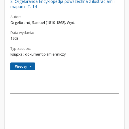
S. Orgelbranda Encyklopedja powszechna z ilustracjami i
mapami. T. 14
Autor:
Orgelbrand, Samuel (1810-1868). Wyd.
Data wydania:
1903
Typ zasobu:
książka
;
dokument piśmienniczy
Więcej