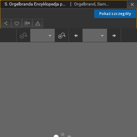
S. Orgelbranda Encyklopedja powszechna z ilustracjami i mapami. T. 14
Orgelbrand, Samuel (1810-1868). Wyd.
Pokaż szczegóły