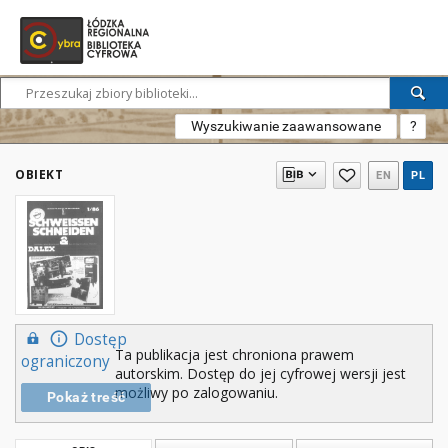
Wyszukiwanie zaawansowane
?
OBIEKT
EN
PL
Dostęp
Ta publikacja jest chroniona prawem
ograniczony
autorskim. Dostęp do jej cyfrowej wersji jest
możliwy po zalogowaniu.
Pokaż treść