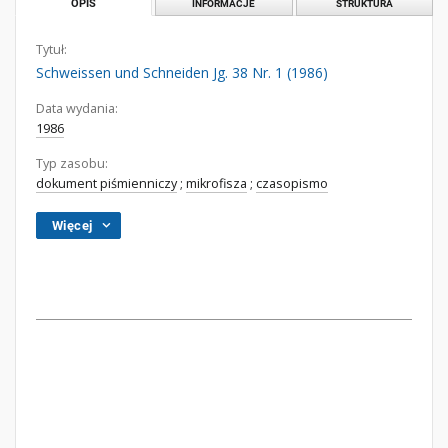
OPIS
INFORMACJE
STRUKTURA
Tytuł:
Schweissen und Schneiden Jg. 38 Nr. 1 (1986)
Data wydania:
1986
Typ zasobu:
dokument piśmienniczy
;
mikrofisza
;
czasopismo
Więcej