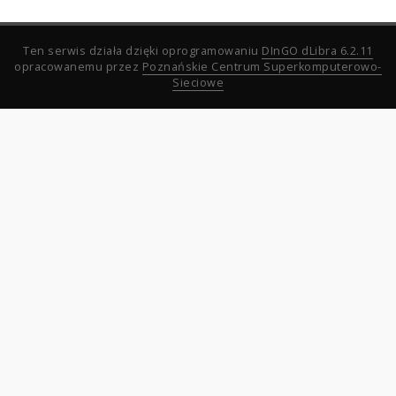
Ten serwis działa dzięki oprogramowaniu
DInGO dLibra 6.2.11
opracowanemu przez
Poznańskie Centrum Superkomputerowo-
Sieciowe