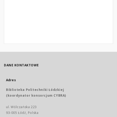
DANE KONTAKTOWE
Adres
Biblioteka Politechniki Łódzkiej
(koordynator konsorcjum CYBRA)
ul. Wólczańska 223
93-005 Łódź, Polska