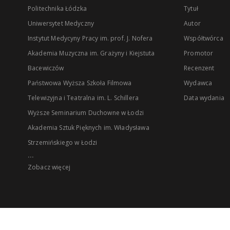
Politechnika Łódzka
Tytuł
Uniwersytet Medyczny
Autor
Instytut Medycyny Pracy im. prof. J. Nofera
Współtwórca
Akademia Muzyczna im. Grażyny i Kiejstuta
Promotor
Bacewiczów
Recenzent
Państwowa Wyższa Szkoła Filmowa
Wydawca
Telewizyjna i Teatralna im. L. Schillera
Data wydania
Wyższe Seminarium Duchowne w Łodzi
Akademia Sztuk Pięknych im. Władysława
Strzemińskiego w Łodzi
...
Zobacz więcej