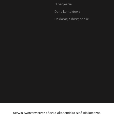
O projekcie
Dane kontaktowe
Deklaracja dostępności
Serwis tworzony przez Łódzką Akademicką Sieć Biblioteczną.