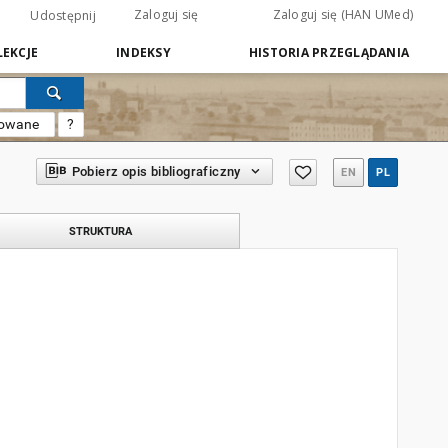
Zaloguj się
Zaloguj się (HAN UMed)
Udostępnij
EKCJE
INDEKSY
HISTORIA PRZEGLĄDANIA
sowane
?
Pobierz opis bibliograficzny
EN
PL
STRUKTURA