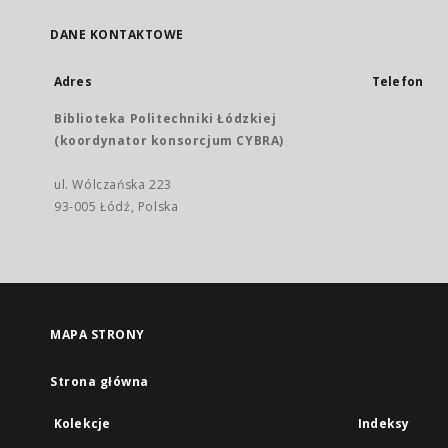
DANE KONTAKTOWE
Adres
Telefon
Biblioteka Politechniki Łódzkiej
(koordynator konsorcjum CYBRA)
ul. Wólczańska 223
93-005 Łódź, Polska
MAPA STRONY
Strona główna
Kolekcje
Indeksy