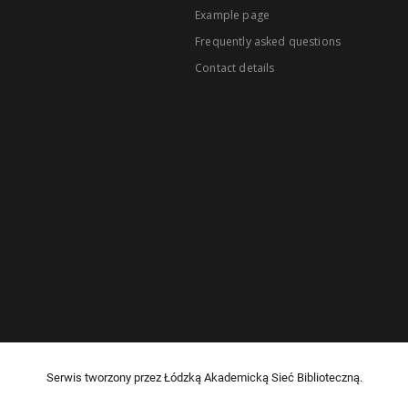
Example page
Frequently asked questions
Contact details
Serwis tworzony przez Łódzką Akademicką Sieć Biblioteczną.