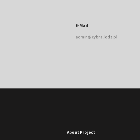
E-Mail
admin@cybra.lodz.pl
About Project