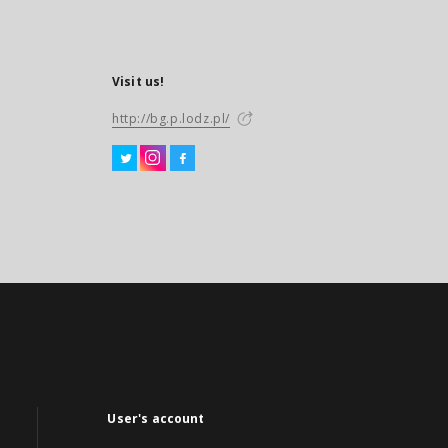
Visit us!
http://bg.p.lodz.pl/
User's account