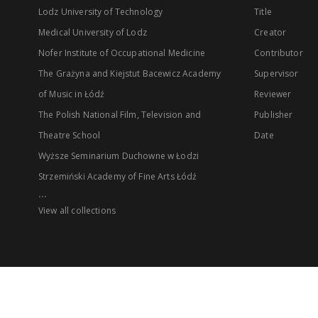
Lodz University of Technology
Title
Medical University of Lodz
Creator
Nofer Institute of Occupational Medicine
Contributor
The Grażyna and Kiejstut Bacewicz Academy
Supervisor
of Music in Łódź
Reviewer
The Polish National Film, Television and
Publisher
Theatre School
Date
Wyższe Seminarium Duchowne w Łodzi
Strzemiński Academy of Fine Arts Łódź
...
View all collections