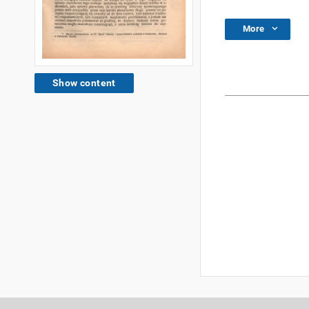
More
Show content