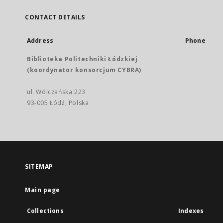
CONTACT DETAILS
Address
Phone
Biblioteka Politechniki Łódzkiej
(koordynator konsorcjum CYBRA)
ul. Wólczańska 223
93-005 Łódź, Polska
SITEMAP
Main page
Collections
Indexes