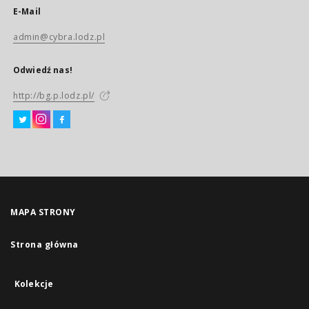
E-Mail
admin@cybra.lodz.pl
Odwiedź nas!
http://bg.p.lodz.pl/
MAPA STRONY
Strona główna
Kolekcje