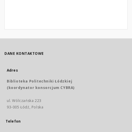
DANE KONTAKTOWE
Adres
Biblioteka Politechniki Łódzkiej
(koordynator konsorcjum CYBRA)
ul. Wólczańska 223
93-005 Łódź, Polska
Telefon