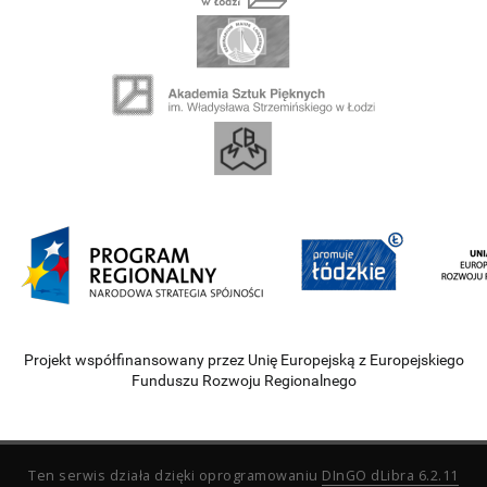
Projekt współfinansowany przez Unię Europejską z Europejskiego
Funduszu Rozwoju Regionalnego
Ten serwis działa dzięki oprogramowaniu
DInGO dLibra 6.2.11