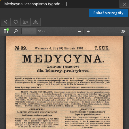
Medycyna : czasopismo tygodniowe dla lekarzy praktyków 1901, T. XXIX, nr 32
Pokaż szczegóły