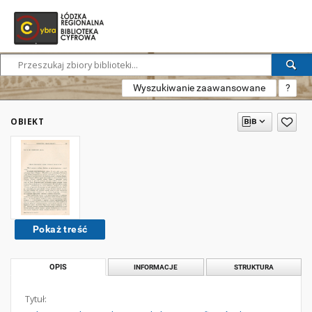
Wyszukiwanie zaawansowane
?
OBIEKT
Pokaż treść
OPIS
INFORMACJE
STRUKTURA
Tytuł: