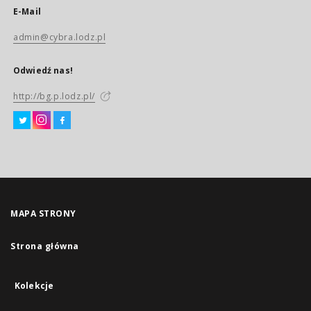
E-Mail
admin@cybra.lodz.pl
Odwiedź nas!
http://bg.p.lodz.pl/
MAPA STRONY
Strona główna
Kolekcje