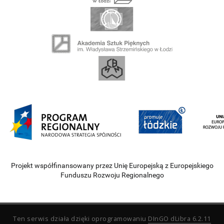
Projekt współfinansowany przez Unię Europejską z Europejskiego
Funduszu Rozwoju Regionalnego
Ten serwis działa dzięki oprogramowaniu
DInGO dLibra 6.2.11