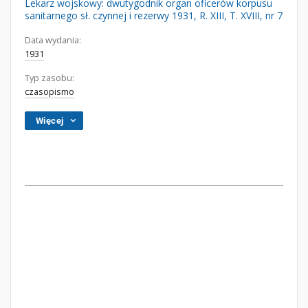
Lekarz wojskowy: dwutygodnik organ oficerów korpusu
sanitarnego sł. czynnej i rezerwy 1931, R. XIII, T. XVIII, nr 7
Data wydania:
1931
Typ zasobu:
czasopismo
Więcej