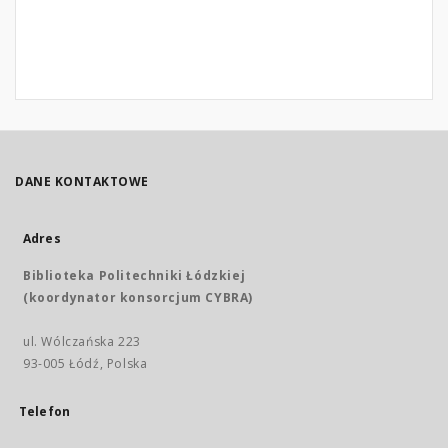
DANE KONTAKTOWE
Adres
Biblioteka Politechniki Łódzkiej
(koordynator konsorcjum CYBRA)
ul. Wólczańska 223
93-005 Łódź, Polska
Telefon