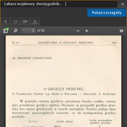
Lekarz wojskowy: dwutygodnik organ oficerów korpusu sanitarnego sł. czynnej i rezerwy 1931, R. XIII, T. XVIII, nr 10
Pokaż szczegóły