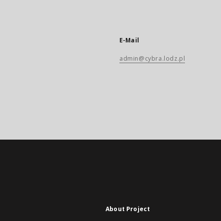
E-Mail
admin@cybra.lodz.pl
About Project