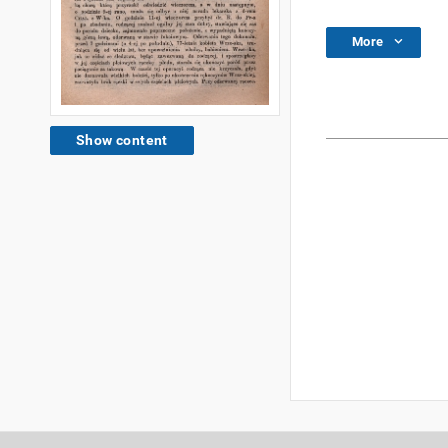
More
Show content