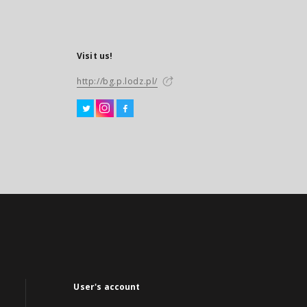
Visit us!
http://bg.p.lodz.pl/
User's account