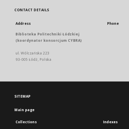
CONTACT DETAILS
Address
Phone
Biblioteka Politechniki Łódzkiej
(koordynator konsorcjum CYBRA)
ul. Wólczańska 223
93-005 Łódź, Polska
SITEMAP
Main page
Collections
Indexes