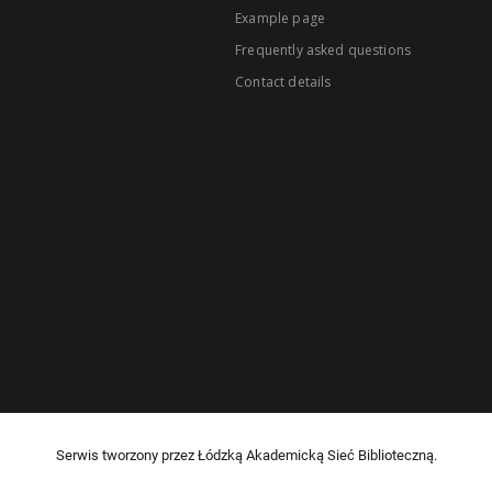
Example page
Frequently asked questions
Contact details
Serwis tworzony przez Łódzką Akademicką Sieć Biblioteczną.