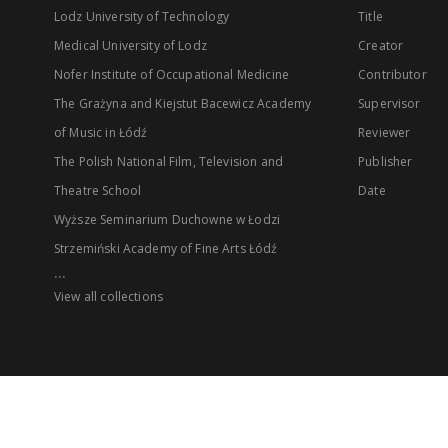
Lodz University of Technology
Title
Medical University of Lodz
Creator
Nofer Institute of Occupational Medicine
Contributor
The Grażyna and Kiejstut Bacewicz Academy
Supervisor
of Music in Łódź
Reviewer
The Polish National Film, Television and
Publisher
Theatre School
Date
Wyższe Seminarium Duchowne w Łodzi
Strzemiński Academy of Fine Arts Łódź
...
View all collections