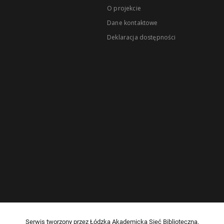
O projekcie
Dane kontaktowe
Deklaracja dostępności
Serwis tworzony przez Łódzką Akademicką Sieć Biblioteczną.