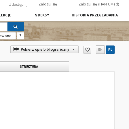
Zaloguj się
Zaloguj się (HAN UMed)
Udostępnij
EKCJE
INDEKSY
HISTORIA PRZEGLĄDANIA
sowane
?
Pobierz opis bibliograficzny
EN
PL
STRUKTURA