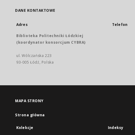
DANE KONTAKTOWE
Adres
Telefon
Biblioteka Politechniki Łódzkiej
(koordynator konsorcjum CYBRA)
ul. Wólczańska 223
93-005 Łódź, Polska
MAPA STRONY
Strona główna
Kolekcje
Indeksy