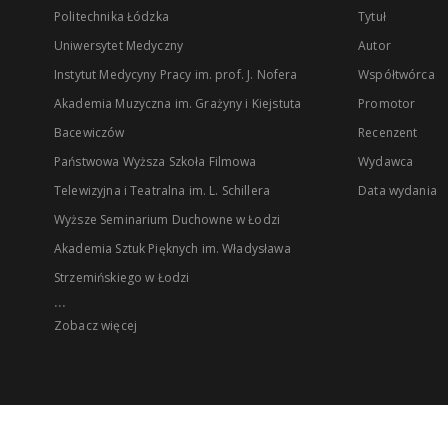
Politechnika Łódzka
Tytuł
Uniwersytet Medyczny
Autor
Instytut Medycyny Pracy im. prof. J. Nofera
Współtwórca
Akademia Muzyczna im. Grażyny i Kiejstuta
Promotor
Bacewiczów
Recenzent
Państwowa Wyższa Szkoła Filmowa
Wydawca
Telewizyjna i Teatralna im. L. Schillera
Data wydania
Wyższe Seminarium Duchowne w Łodzi
Akademia Sztuk Pięknych im. Władysława
Strzemińskiego w Łodzi
...
Zobacz więcej