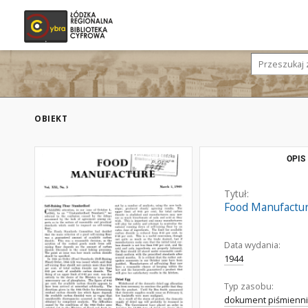
OBIEKT
OPIS
Tytuł:
Food Manufacture
Data wydania:
1944
Typ zasobu:
dokument piśmienni