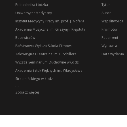
Politechnika Łódzka
Tytuł
Uniwersytet Medyczny
Autor
Instytut Medycyny Pracy im. prof. J. Nofera
Współtwórca
Akademia Muzyczna im. Grażyny i Kiejstuta
Promotor
Bacewiczów
Recenzent
Państwowa Wyższa Szkoła Filmowa
Wydawca
Telewizyjna i Teatralna im. L. Schillera
Data wydania
Wyższe Seminarium Duchowne w Łodzi
Akademia Sztuk Pięknych im. Władysława
Strzemińskiego w Łodzi
...
Zobacz więcej