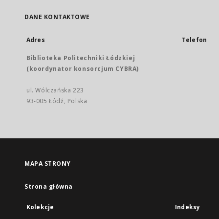
DANE KONTAKTOWE
Adres
Telefon
Biblioteka Politechniki Łódzkiej
(koordynator konsorcjum CYBRA)
ul. Wólczańska 223
93-005 Łódź, Polska
MAPA STRONY
Strona główna
Kolekcje
Indeksy