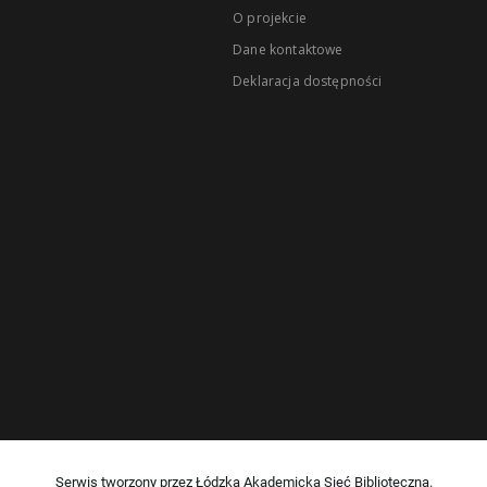
O projekcie
Dane kontaktowe
Deklaracja dostępności
Serwis tworzony przez Łódzką Akademicką Sieć Biblioteczną.