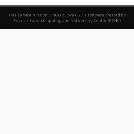
This service runs on
DInGO dLibra 6.2.11
software created by
Poznan Supercomputing and Networking Center (PSNC)