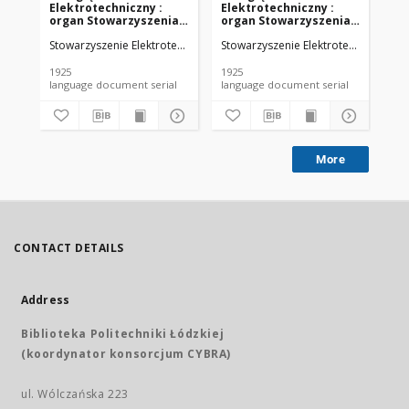
Elektrotechniczny :
Elektrotechniczny :
El
organ Stowarzyszenia
organ Stowarzyszenia
or
Elektrotechników
Elektrotechników
El
Stowarzyszenie Elektrotechników Polskich.
Stowarzyszenie Elektrotechników Pol
Sto
Polskich R. VII z. 22
Polskich R. VII z. 23
Pol
(1925)
(1925)
(19
1925
1925
192
language document serial
language document serial
More
CONTACT DETAILS
Address
Biblioteka Politechniki Łódzkiej
(koordynator konsorcjum CYBRA)
ul. Wólczańska 223