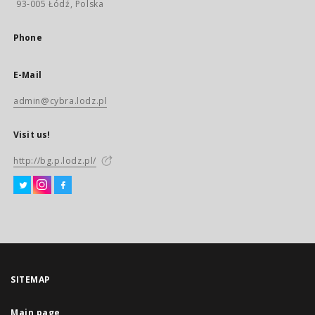
93-005 Łódź, Polska
Phone
E-Mail
admin@cybra.lodz.pl
Visit us!
http://bg.p.lodz.pl/
SITEMAP
Main page