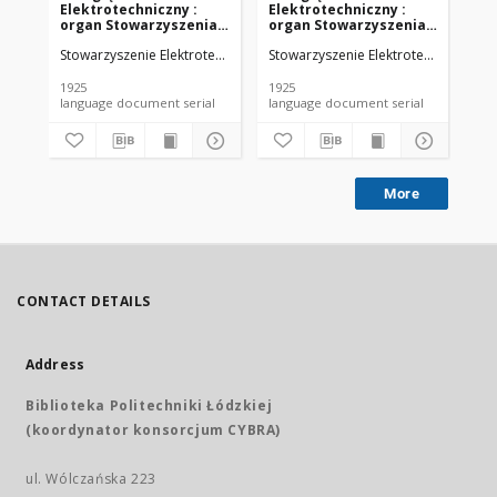
Elektrotechniczny :
Elektrotechniczny :
El
organ Stowarzyszenia
organ Stowarzyszenia
or
Elektrotechników
Elektrotechników
El
Stowarzyszenie Elektrotechników Polskich.
Stowarzyszenie Elektrotechników Pol
Sto
Polskich R. VII z. 22
Polskich R. VII z. 23
Pol
(1925)
(1925)
(19
1925
1925
192
language document serial
language document serial
More
CONTACT DETAILS
Address
Biblioteka Politechniki Łódzkiej
(koordynator konsorcjum CYBRA)
ul. Wólczańska 223