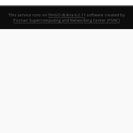
This service runs on
DInGO dLibra 6.2.11
software created by
Poznan Supercomputing and Networking Center (PSNC)