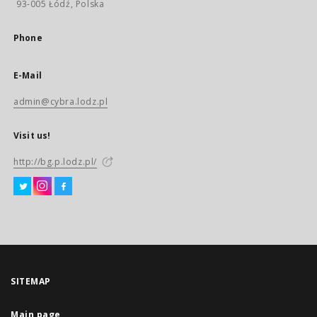
93-005 Łódź, Polska
Phone
E-Mail
admin@cybra.lodz.pl
Visit us!
http://bg.p.lodz.pl/
SITEMAP
Main page