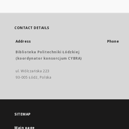
CONTACT DETAILS
Address
Phone
Biblioteka Politechniki Łódzkiej
(koordynator konsorcjum CYBRA)
ul. Wólczańska 223
93-005 Łódź, Polska
SITEMAP
Main page