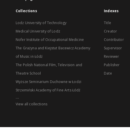
Collections
Indexes
Lodz University of Technology
Title
Medical University of Lodz
Creator
Nofer Institute of Occupational Medicine
Contributor
The Grażyna and Kiejstut Bacewicz Academy
Supervisor
of Music in Łódź
Reviewer
The Polish National Film, Television and
Publisher
Theatre School
Date
Wyższe Seminarium Duchowne w Łodzi
Strzemiński Academy of Fine Arts Łódź
...
View all collections