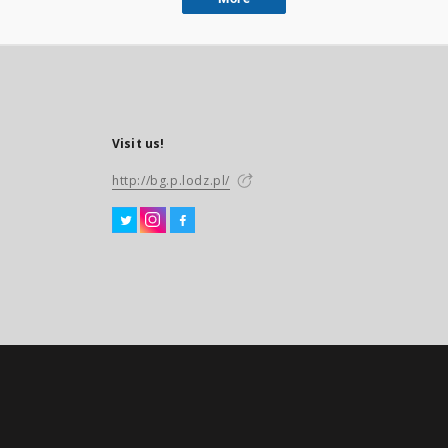
Visit us!
http://bg.p.lodz.pl/