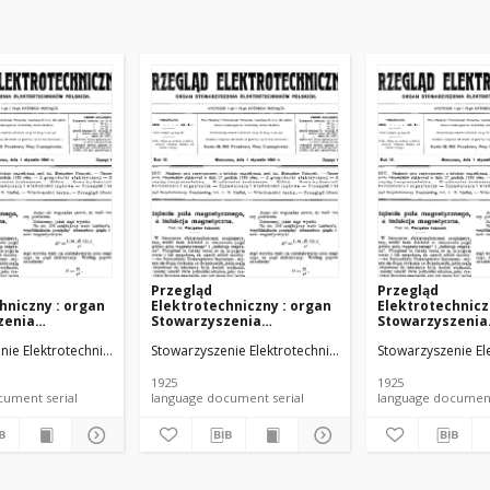
Przegląd
Przegląd
hniczny : organ
Elektrotechniczny : organ
Elektrotechnicz
zenia
Stowarzyszenia
Stowarzyszenia
hników Polskich
Elektrotechników Polskich
Elektrotechnikó
nie Elektrotechników Polskich.
Stowarzyszenie Elektrotechników Polskich.
Stowarzyszenie El
 (1925)
R. VII z. 19 (1925)
R. VII z. 20 (1925)
1925
1925
language document serial
language document serial