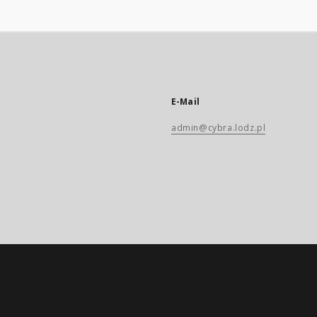
E-Mail
admin@cybra.lodz.pl