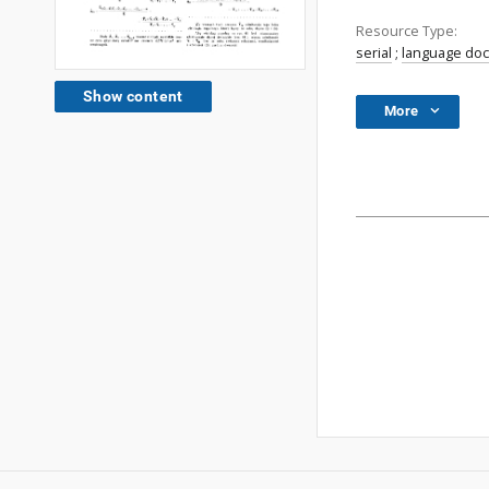
Resource Type:
serial
;
language do
Show content
More