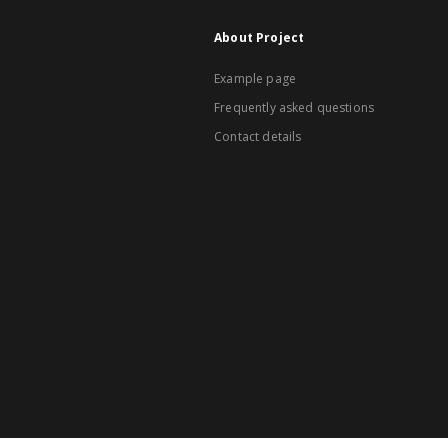
About Project
Example page
Frequently asked questions
Contact details