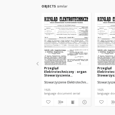
OBJECTS
similar
Przegląd
Przegląd
Elektrotechniczny : organ
Elektrotec
Stowarzyszenia
Stowarzys
Elektrotechników Polskich
Elektrotec
Stowarzyszenie Elektrotechników Polskich.
Stowarzysze
R. VII z. 22 (1925)
R. VII z. 23
1925
1925
language document serial