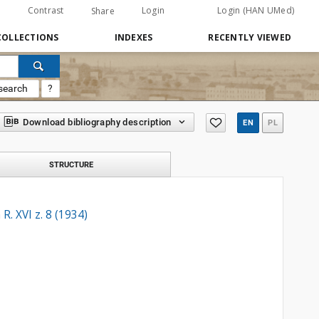
Contrast
Login
Login (HAN UMed)
Share
COLLECTIONS
INDEXES
RECENTLY VIEWED
search
?
Download bibliography description
EN
PL
STRUCTURE
. XVI z. 8 (1934)