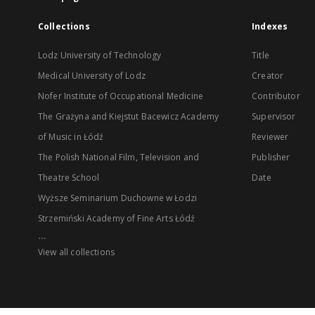
Collections
Indexes
Lodz University of Technology
Title
Medical University of Lodz
Creator
Nofer Institute of Occupational Medicine
Contributor
The Grażyna and Kiejstut Bacewicz Academy
Supervisor
of Music in Łódź
Reviewer
The Polish National Film, Television and
Publisher
Theatre School
Date
Wyższe Seminarium Duchowne w Łodzi
Strzemiński Academy of Fine Arts Łódź
...
View all collections