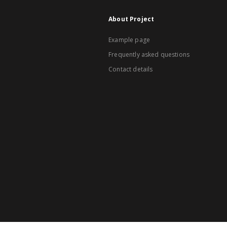
About Project
Example page
Frequently asked questions
Contact details