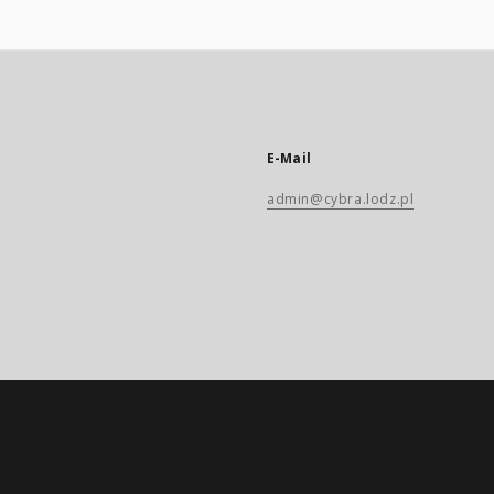
E-Mail
admin@cybra.lodz.pl