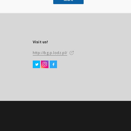
Visit us!
http://bg.p.lodz.pl/