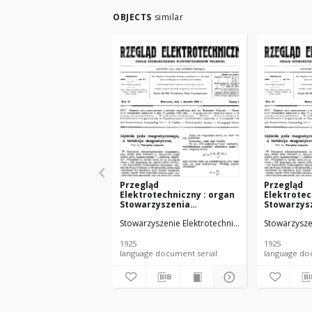
OBJECTS
similar
Przegląd
Przegląd
Elektrotechniczny : organ
Elektrotec
Stowarzyszenia
Stowarzys
Elektrotechników Polskich
Elektrotec
Stowarzyszenie Elektrotechników Polskich.
Stowarzysze
R. VII z. 22 (1925)
R. VII z. 23
1925
1925
language document serial