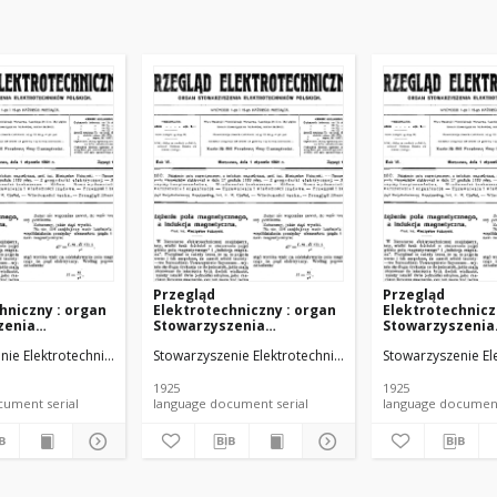
Przegląd
Przegląd
hniczny : organ
Elektrotechniczny : organ
Elektrotechnicz
zenia
Stowarzyszenia
Stowarzyszenia
hników Polskich
Elektrotechników Polskich
Elektrotechnikó
nie Elektrotechników Polskich.
Stowarzyszenie Elektrotechników Polskich.
Stowarzyszenie El
 (1925)
R. VII z. 19 (1925)
R. VII z. 20 (1925)
1925
1925
language document serial
language document serial