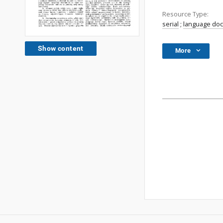
Resource Type:
serial
;
language do
Show content
More