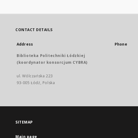
CONTACT DETAILS
Address
Phone
Biblioteka Politechniki Łódzkiej
(koordynator konsorcjum CYBRA)
ul. Wólczańska 223
93-005 Łódź, Polska
SITEMAP
Main page