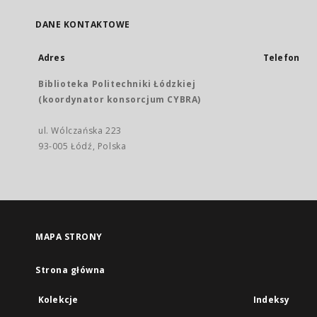
DANE KONTAKTOWE
Adres
Telefon
Biblioteka Politechniki Łódzkiej
(koordynator konsorcjum CYBRA)
ul. Wólczańska 223
93-005 Łódź, Polska
MAPA STRONY
Strona główna
Kolekcje
Indeksy