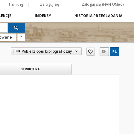
Zaloguj się
Zaloguj się (HAN UMed)
Udostępnij
EKCJE
INDEKSY
HISTORIA PRZEGLĄDANIA
sowane
?
Pobierz opis bibliograficzny
EN
PL
STRUKTURA