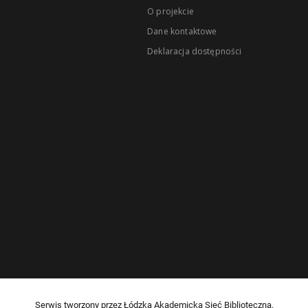
O projekcie
Dane kontaktowe
Deklaracja dostępności
Serwis tworzony przez Łódzką Akademicką Sieć Biblioteczną.