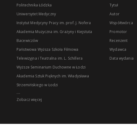
Politechnika Łódzka
Tytuł
Uniwersytet Medyczny
Autor
Instytut Medycyny Pracy im. prof. J. Nofera
Współtwórca
Akademia Muzyczna im. Grażyny i Kiejstuta
Promotor
Bacewiczów
Recenzent
Państwowa Wyższa Szkoła Filmowa
Wydawca
Telewizyjna i Teatralna im. L. Schillera
Data wydania
Wyższe Seminarium Duchowne w Łodzi
Akademia Sztuk Pięknych im. Władysława
Strzemińskiego w Łodzi
...
Zobacz więcej