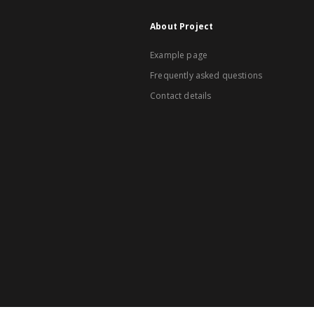
About Project
Example page
Frequently asked questions
Contact details