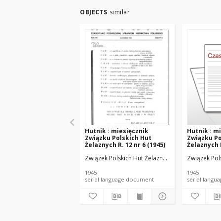
OBJECTS
similar
Hutnik : miesięcznik
Hutnik : m
Związku Polskich Hut
Związku Po
Żelaznych R. 12 nr 6 (1945)
Żelaznych R
treści (194
Związek Polskich Hut Żelaznych.
Związek Pol
1945
1945
serial language document
serial l