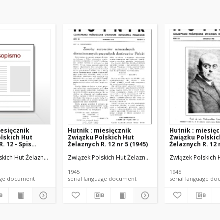
iesięcznik
Hutnik : miesięcznik
Hutnik : miesię
lskich Hut
Związku Polskich Hut
Związku Polskic
. 12 - Spis
Żelaznych R. 12 nr 5 (1945)
Żelaznych R. 12 n
5)
skich Hut Żelaznych.
Związek Polskich Hut Żelaznych.
Związek Polskich 
1945
1945
anguage document
serial language document
serial language