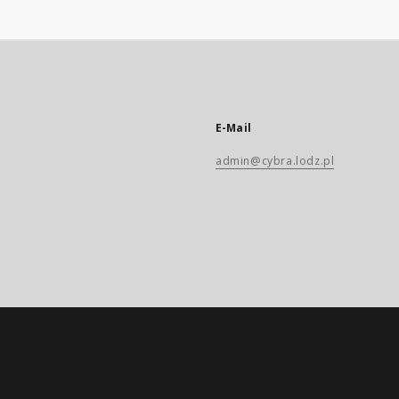
E-Mail
admin@cybra.lodz.pl