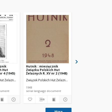
cznik
Hutnik : miesięcznik
Hutnik : miesięcznik
h Hut
Związku Polskich Hut
Związku Polskich Hut
r 4 (1945)
Żelaznych R. XV nr 2 (1948)
Żelaznych R. XV nr 3 (
Hut Żelaznych.
Związek Polskich Hut Żelaznych.
Związek Polskich Hut Że
1948
1948
 document
serial language document
serial language documen
More