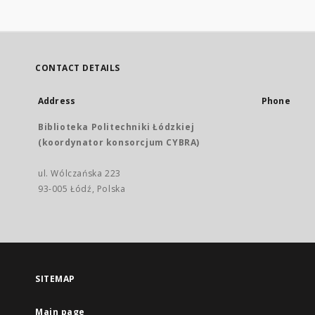
CONTACT DETAILS
Address
Phone
Biblioteka Politechniki Łódzkiej
(koordynator konsorcjum CYBRA)
ul. Wólczańska 223
93-005 Łódź, Polska
SITEMAP
Main page