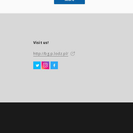
Visit us!
http://bg.p.lodz.pl/