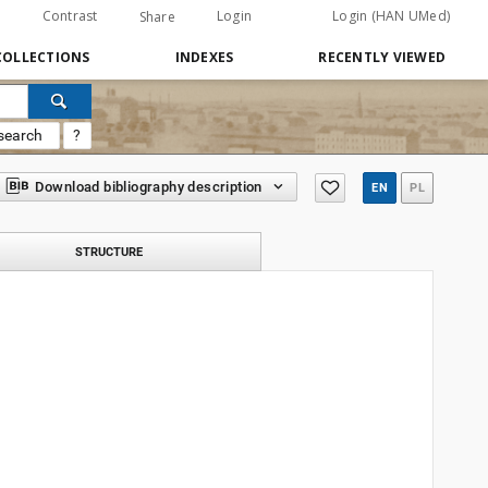
Contrast
Login
Login (HAN UMed)
Share
COLLECTIONS
INDEXES
RECENTLY VIEWED
search
?
Download bibliography description
EN
PL
STRUCTURE