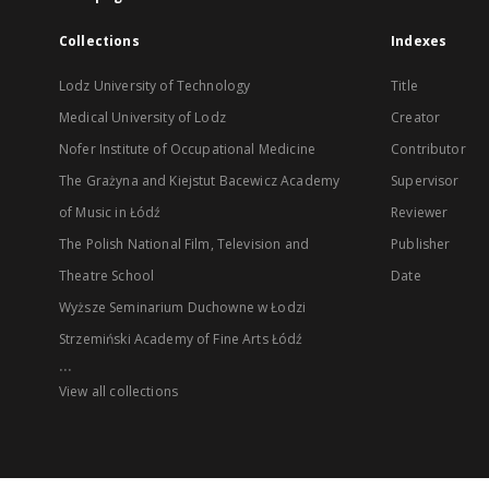
Collections
Indexes
Lodz University of Technology
Title
Medical University of Lodz
Creator
Nofer Institute of Occupational Medicine
Contributor
The Grażyna and Kiejstut Bacewicz Academy
Supervisor
of Music in Łódź
Reviewer
The Polish National Film, Television and
Publisher
Theatre School
Date
Wyższe Seminarium Duchowne w Łodzi
Strzemiński Academy of Fine Arts Łódź
...
View all collections