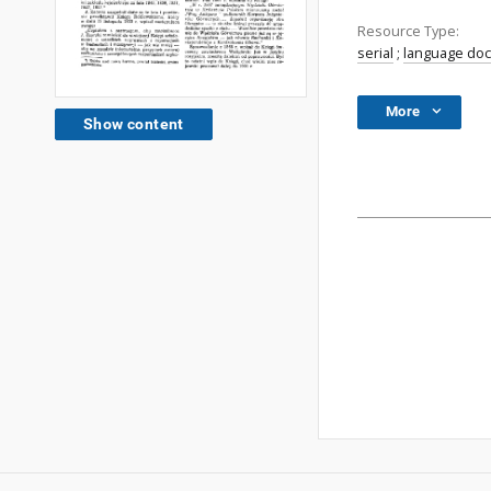
Resource Type:
serial
;
language do
More
Show content