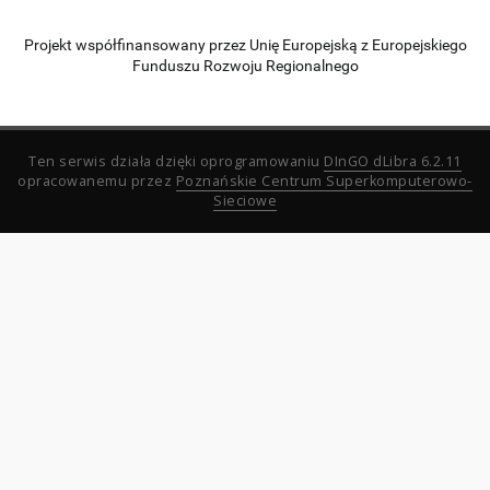
Projekt współfinansowany przez Unię Europejską z Europejskiego
Funduszu Rozwoju Regionalnego
Ten serwis działa dzięki oprogramowaniu
DInGO dLibra 6.2.11
opracowanemu przez
Poznańskie Centrum Superkomputerowo-
Sieciowe