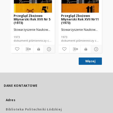
Przegląd Zbożowo
Przegląd Zbożowo
Pr
Młynarski Rok XVII Nr 5
Młynarski Rok XVII Nr11
Mł
(1973)
(1973)
(19
Stowarzyszenie Naukowo-Techniczne Inżynierów i Techników Przemy
Stowarzyszenie Naukowo-Techniczne
Sto
1973
1973
197
dokument piśmienniczy czasopismo
dokument piśmienniczy czasopismo
Więcej
DANE KONTAKTOWE
Adres
Biblioteka Politechniki Łódzkiej