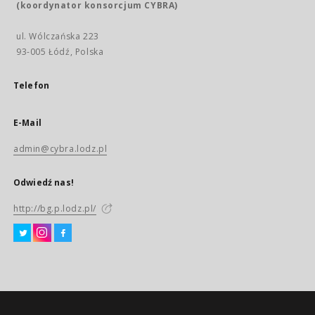
(koordynator konsorcjum CYBRA)
ul. Wólczańska 223
93-005 Łódź, Polska
Telefon
E-Mail
admin@cybra.lodz.pl
Odwiedź nas!
http://bg.p.lodz.pl/