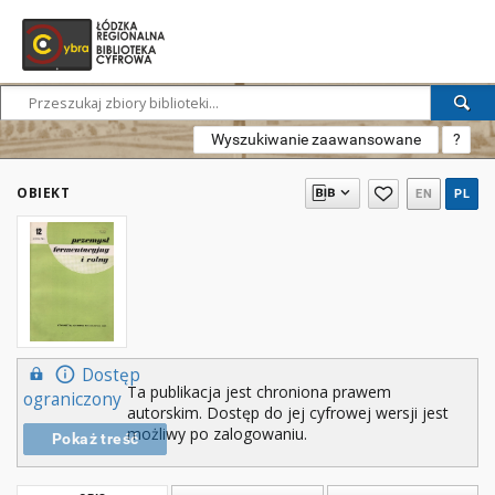
Wyszukiwanie zaawansowane
?
OBIEKT
EN
PL
Dostęp
Ta publikacja jest chroniona prawem
ograniczony
autorskim. Dostęp do jej cyfrowej wersji jest
możliwy po zalogowaniu.
Pokaż treść