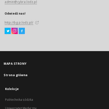
admin@cybra.lodz.pl
Odwiedź nas!
http://bg.p.lodz.pl/
MAPA STRONY
Strona główna
Kolekcje
Politechnika Łódzka
Uniwersytet Medyczny