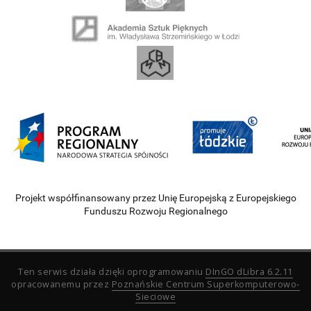
Projekt współfinansowany przez Unię Europejską z Europejskiego
Funduszu Rozwoju Regionalnego
Ten serwis działa dzięki oprogramowaniu
DInGO dLibra 6.2.11
opracowanemu przez
Poznańskie Centrum Superkomputerowo-
Sieciowe