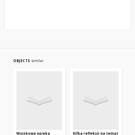
OBJECTS
similar
Wojskowa opieka
Kilka refleksji na temat
Wo