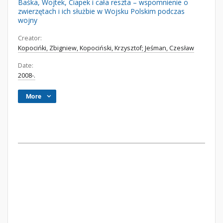
Baśka, Wojtek, Ciapek i cała reszta – wspomnienie o
zwierzętach i ich służbie w Wojsku Polskim podczas
wojny
Creator:
Kopocińki, Zbigniew, Kopociński, Krzysztof; Jeśman, Czesław
Date:
2008-.
More