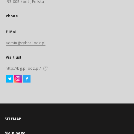
93-005 Łódź, Polska
Phone
E-Mail
admin@cybra.lodz.pl
Visit us!
http://bg.p.lodz.pl/
SITEMAP
Main page