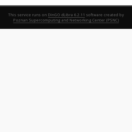
This service runs on
DInGO dLibra 6.2.11
software created by
Poznan Supercomputing and Networking Center (PSNC)