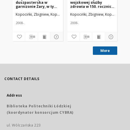
duszpasterska w
wojskowej służby
Zd
garnizonie Żary, w tym
zdrowia w 150. rocznicę
ki
w 105. Kresowym
śmierci generała
da
Kopocińki, Zbigniew, Kopociński, Krzysztof; Jeśman, Czesław
Kopocińki, Zbigniew, Kopociński, Kr
Uniwers
Kop
Szpitalu Wojskowym z
profesora Karola
wi
Przychodnią w latach
Kaczkowskiego (1797-
1947-2015
1867)
2008-.
2008-.
200
More
CONTACT DETAILS
Address
Biblioteka Politechniki Łódzkiej
(koordynator konsorcjum CYBRA)
ul. Wólczańska 223