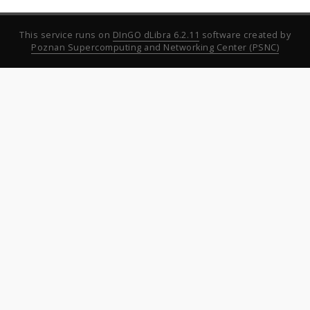
This service runs on
DInGO dLibra 6.2.11
software created by
Poznan Supercomputing and Networking Center (PSNC)