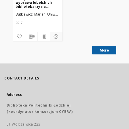
wyprawa lubelskich
bibliotekarzy na
Białoruś
Butkiewicz, Marian
Uniwersytet Medyczny w Łodzi
2017
More
CONTACT DETAILS
Address
Biblioteka Politechniki Łódzkiej
(koordynator konsorcjum CYBRA)
ul. Wólczańska 223