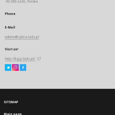
93-005 Łódź, Polska
Phone
E-Mail
admin@cybra.lodz.pl
Visit us!
http://bg.p.lodz.pl/
SITEMAP
Main page