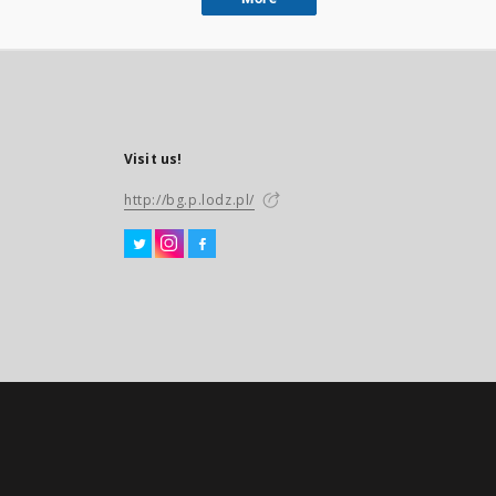
Visit us!
http://bg.p.lodz.pl/