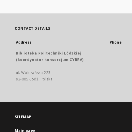
CONTACT DETAILS
Address
Phone
Biblioteka Politechniki Łódzkiej
(koordynator konsorcjum CYBRA)
ul. Wólczańska 223
93-005 Łódź, Polska
SITEMAP
Main page