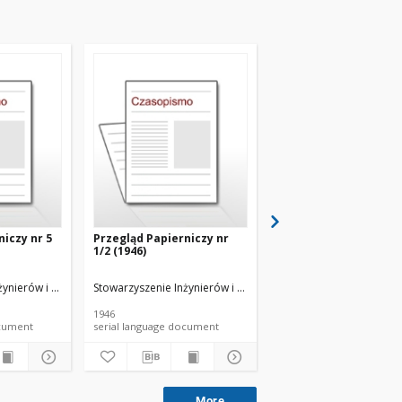
niczy nr 5
Przegląd Papierniczy nr
Przegląd Papierniczy 
1/2 (1946)
(1945)
ierniczego
żynierów i Techników Przemysłu Papierniczego
Stowarzyszenie Inżynierów i Techników Przemysłu Papiernic
Stowarzyszenie Inżynie
1946
1945
 document
serial language document
serial language documen
More