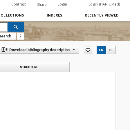
Contrast
Login
Login (HAN UMed)
Share
COLLECTIONS
INDEXES
RECENTLY VIEWED
search
?
Download bibliography description
EN
PL
STRUCTURE