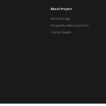
About Project
Example page
Frequently asked questions
Contact details