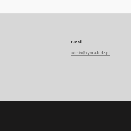
E-Mail
admin@cybra.lodz.pl