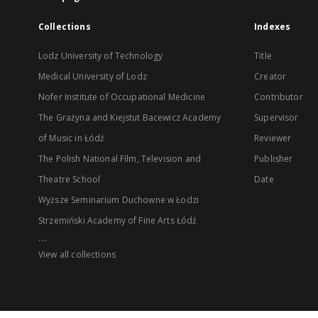
Collections
Indexes
Lodz University of Technology
Title
Medical University of Lodz
Creator
Nofer Institute of Occupational Medicine
Contributor
The Grażyna and Kiejstut Bacewicz Academy
Supervisor
of Music in Łódź
Reviewer
The Polish National Film, Television and
Publisher
Theatre School
Date
Wyższe Seminarium Duchowne w Łodzi
Strzemiński Academy of Fine Arts Łódź
...
View all collections