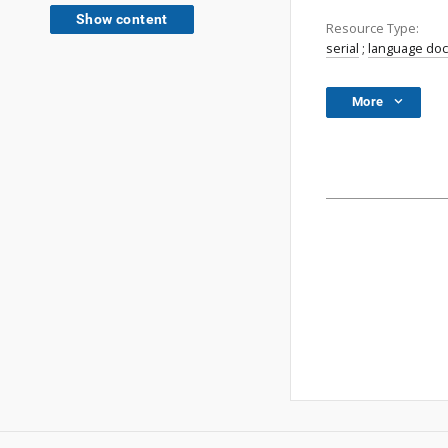
Show content
Resource Type:
serial
;
language do
More