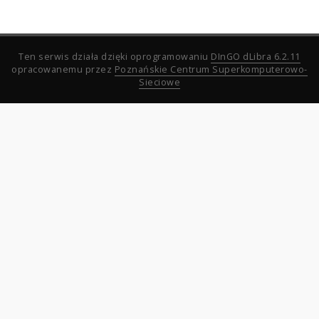
Ten serwis działa dzięki oprogramowaniu
DInGO dLibra 6.2.11
opracowanemu przez
Poznańskie Centrum Superkomputerowo-
Sieciowe