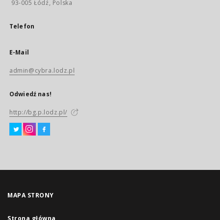
93-005 Łódź, Polska
Telefon
E-Mail
admin@cybra.lodz.pl
Odwiedź nas!
http://bg.p.lodz.pl/
MAPA STRONY
Strona główna