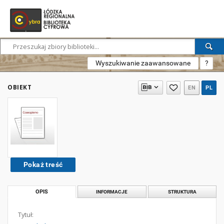
Wyszukiwanie zaawansowane
?
OBIEKT
EN
PL
Pokaż treść
OPIS
INFORMACJE
STRUKTURA
Tytuł: