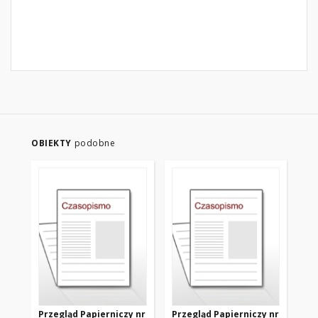
OBIEKTY
podobne
Przegląd Papierniczy nr
Przegląd Papierniczy nr
Pr