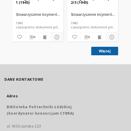
1 (1945)
2/3 (1945)
4 (
Stowarzyszenie Inżynierów i Techników Przemysłu Papierniczego
Stowarzyszenie Inżynierów i Techni
Sto
1945
1945
194
czasopismo dokument piśmienniczy
czasopismo dokument piśmienniczy
Więcej
DANE KONTAKTOWE
Adres
Biblioteka Politechniki Łódzkiej
(koordynator konsorcjum CYBRA)
ul. Wólczańska 223