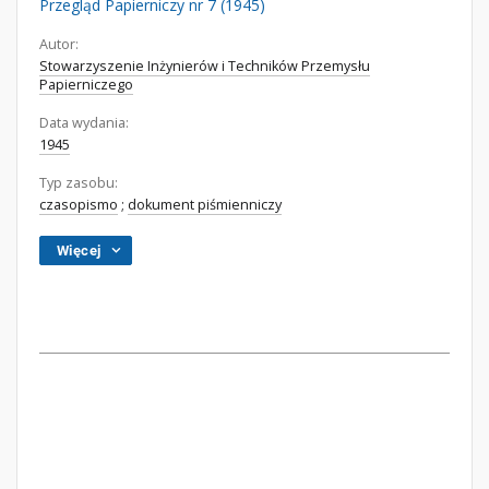
Przegląd Papierniczy nr 7 (1945)
Autor:
Stowarzyszenie Inżynierów i Techników Przemysłu
Papierniczego
Data wydania:
1945
Typ zasobu:
czasopismo
;
dokument piśmienniczy
Więcej