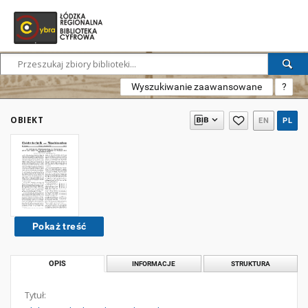
Wyszukiwanie zaawansowane
?
OBIEKT
EN
PL
Pokaż treść
OPIS
INFORMACJE
STRUKTURA
Tytuł: