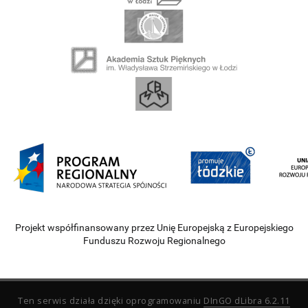
Projekt współfinansowany przez Unię Europejską z Europejskiego
Funduszu Rozwoju Regionalnego
Ten serwis działa dzięki oprogramowaniu
DInGO dLibra 6.2.11