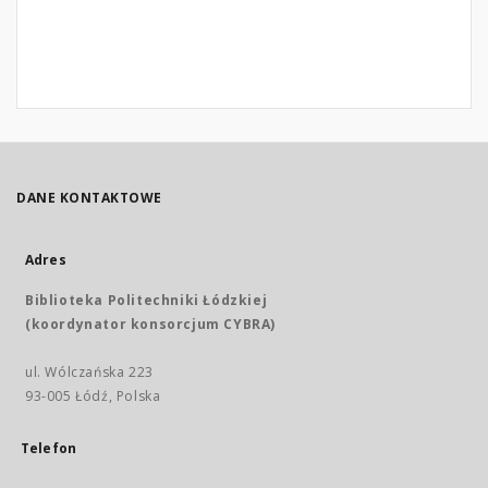
DANE KONTAKTOWE
Adres
Biblioteka Politechniki Łódzkiej
(koordynator konsorcjum CYBRA)
ul. Wólczańska 223
93-005 Łódź, Polska
Telefon