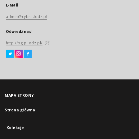
E-Mail
admin@cybra.lodz.pl
Odwiedź nas!
http://bg.p.lodz.pl/
MAPA STRONY
Strona główna
Kolekcje