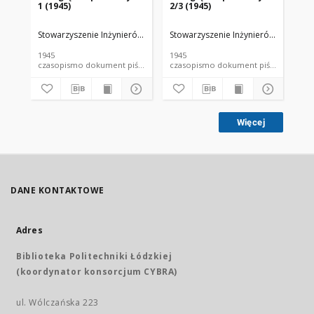
1 (1945)
2/3 (1945)
4 (
Stowarzyszenie Inżynierów i Techników Przemysłu Papierniczego
Stowarzyszenie Inżynierów i Techni
Sto
1945
1945
194
czasopismo dokument piśmienniczy
czasopismo dokument piśmienniczy
Więcej
DANE KONTAKTOWE
Adres
Biblioteka Politechniki Łódzkiej
(koordynator konsorcjum CYBRA)
ul. Wólczańska 223