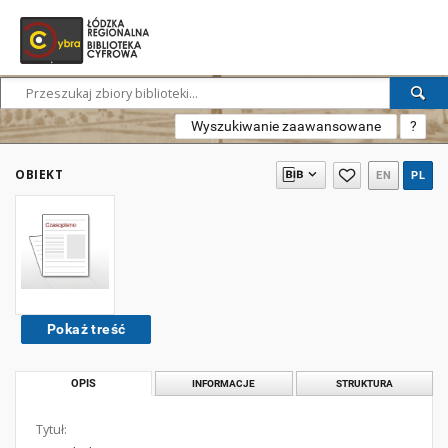
Wyszukiwanie zaawansowane
?
OBIEKT
EN
PL
Pokaż treść
OPIS
INFORMACJE
STRUKTURA
Tytuł: