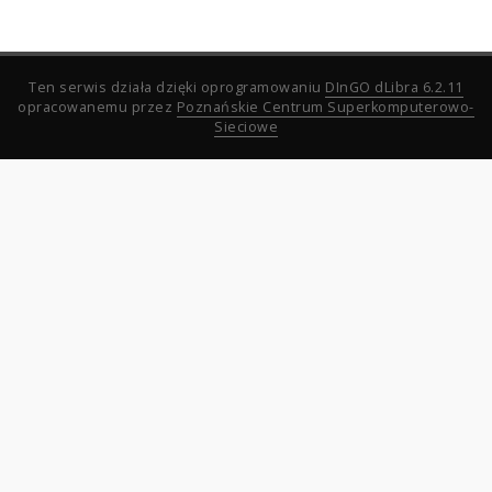
Ten serwis działa dzięki oprogramowaniu
DInGO dLibra 6.2.11
opracowanemu przez
Poznańskie Centrum Superkomputerowo-
Sieciowe