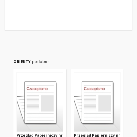
OBIEKTY
podobne
Przegląd Papierniczy nr
Przegląd Papierniczy nr
Pr