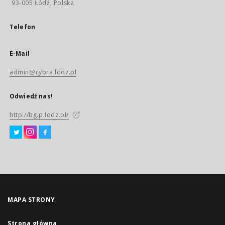
93-005 Łódź, Polska
Telefon
E-Mail
admin@cybra.lodz.pl
Odwiedź nas!
http://bg.p.lodz.pl/
MAPA STRONY
Strona główna