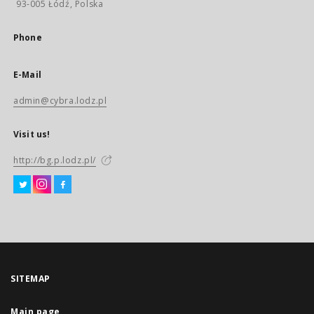
93-005 Łódź, Polska
Phone
E-Mail
admin@cybra.lodz.pl
Visit us!
http://bg.p.lodz.pl/
SITEMAP
Main page