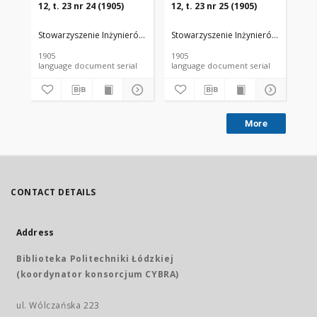
12, t. 23 nr 24 (1905)
12, t. 23 nr 25 (1905)
12,
Stowarzyszenie Inżynierów i Techników Przemysłu Rolnego i Spożywc
Stowarzyszenie Inżynierów i Techni
Sto
1905
1905
190
language document serial
language document serial
More
CONTACT DETAILS
Address
Biblioteka Politechniki Łódzkiej
(koordynator konsorcjum CYBRA)
ul. Wólczańska 223