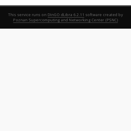
This service runs on
DInGO dLibra 6.2.11
software created by
Poznan Supercomputing and Networking Center (PSNC)