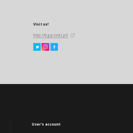
Visit us!
http://bg.p.lodz.pl/
User's account