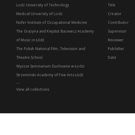
Lodz University of Technology
Title
Medical University of Lodz
Creator
Nofer Institute of Occupational Medicine
Contributor
The Grażyna and Kiejstut Bacewicz Academy
Supervisor
of Music in Łódź
Reviewer
The Polish National Film, Television and
Publisher
Theatre School
Date
Wyższe Seminarium Duchowne w Łodzi
Strzemiński Academy of Fine Arts Łódź
...
View all collections