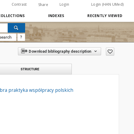
Contrast
Login
Login (HAN UMed)
Share
COLLECTIONS
INDEXES
RECENTLY VIEWED
search
?
Download bibliography description
STRUCTURE
bra praktyka współpracy polskich