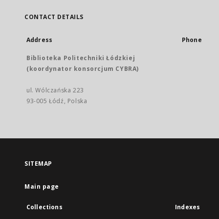
CONTACT DETAILS
Address
Phone
Biblioteka Politechniki Łódzkiej
(koordynator konsorcjum CYBRA)
ul. Wólczańska 223
93-005 Łódź, Polska
SITEMAP
Main page
Collections
Indexes