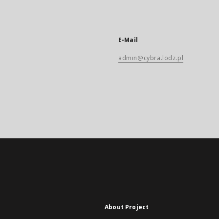
E-Mail
admin@cybra.lodz.pl
About Project