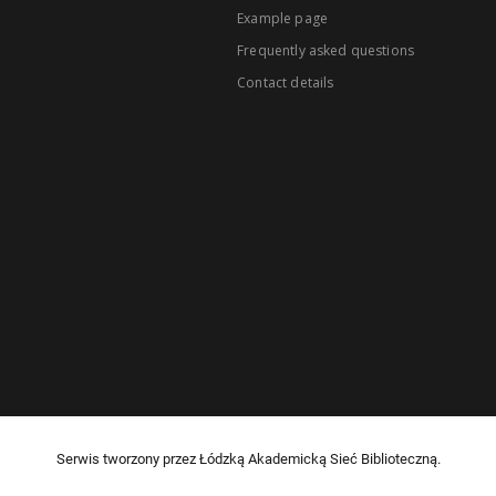
Example page
Frequently asked questions
Contact details
Serwis tworzony przez Łódzką Akademicką Sieć Biblioteczną.