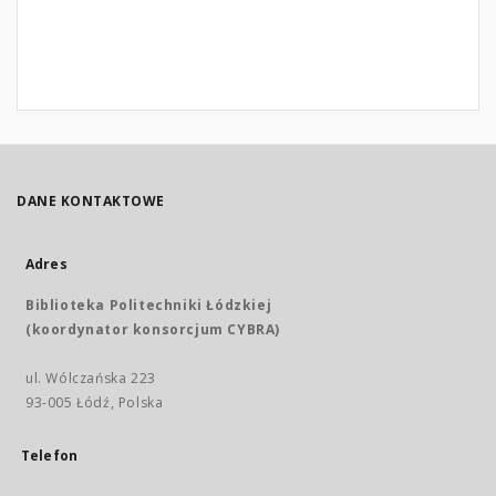
DANE KONTAKTOWE
Adres
Biblioteka Politechniki Łódzkiej
(koordynator konsorcjum CYBRA)
ul. Wólczańska 223
93-005 Łódź, Polska
Telefon