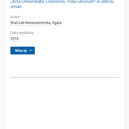
„Acta Universitatis Lodziensis. Folia Librorum” w obliczu
zmian
Autor:
Walczak-Niewiadomska, Agata
Data wydania:
2016
Więcej