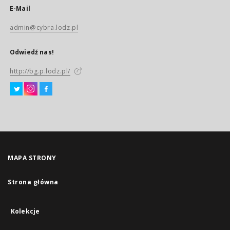
E-Mail
admin@cybra.lodz.pl
Odwiedź nas!
http://bg.p.lodz.pl/
MAPA STRONY
Strona główna
Kolekcje