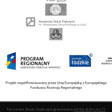
Projekt współfinansowany przez Unię Europejską z Europejskiego
Funduszu Rozwoju Regionalnego
Ten serwis działa dzięki oprogramowaniu
DInGO dLibra 6.2.11