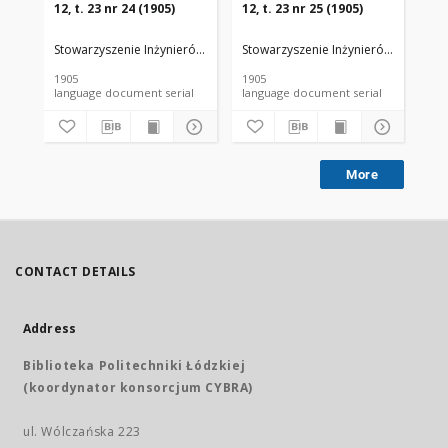
12, t. 23 nr 24 (1905)
12, t. 23 nr 25 (1905)
12,
Stowarzyszenie Inżynierów i Techników Przemysłu Rolnego i Spożywc
Stowarzyszenie Inżynierów i Techni
Sto
1905
1905
190
language document serial
language document serial
More
CONTACT DETAILS
Address
Biblioteka Politechniki Łódzkiej
(koordynator konsorcjum CYBRA)
ul. Wólczańska 223