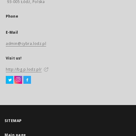
93-005 Łódź, Polska
Phone
E-Mail
admin@cybra.lodz.pl
Visit us!
http://bg.p.lodz.pl/
SITEMAP
Main page