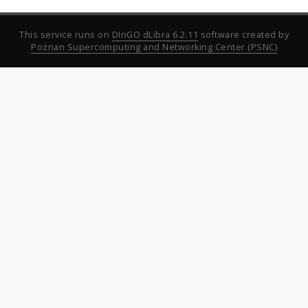
This service runs on
DInGO dLibra 6.2.11
software created by
Poznan Supercomputing and Networking Center (PSNC)