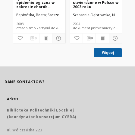
epidemiologiczna w
stwierdzone w Polsce w
st
zakresie chorób
2003 roku
200
zawodowych w Polsce w
Pepłońska, Beata
Szeszenia-Dąbrowska, Neonila
Szeszenia-Dąbrowska, Neonila
Szymczak, Wiesław
Wilc
Wil
roku 2002
2003
2004
200
czasopismo - artykuł dokument piśmienniczy
dokument piśmienniczy czaso
Więcej
DANE KONTAKTOWE
Adres
Biblioteka Politechniki Łódzkiej
(koordynator konsorcjum CYBRA)
ul. Wólczańska 223