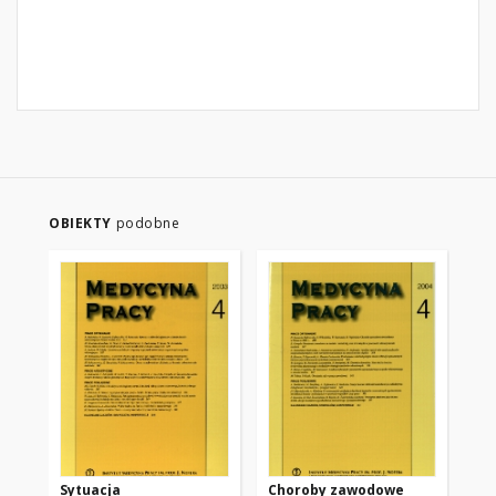
OBIEKTY
podobne
Sytuacja
Choroby zawodowe
Ch