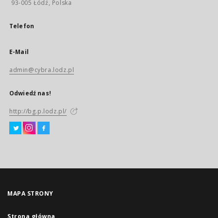
93-005 Łódź, Polska
Telefon
E-Mail
admin@cybra.lodz.pl
Odwiedź nas!
http://bg.p.lodz.pl/
MAPA STRONY
Strona główna