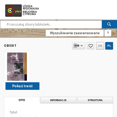
Wyszukiwanie zaawansowane
?
OBIEKT
EN
PL
Pokaż treść
OPIS
INFORMACJE
STRUKTURA
Tytuł: