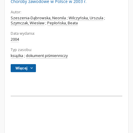
Choroby zawodowe w Polsce w 2003 r.
Autor:
Szeszenia-Dąbrowska, Neonila
;
Wilczyńska, Urszula
;
Szymczak, Wiesław
;
Pepłońska, Beata
Data wydania:
2004
Typ zasobu:
książka
;
dokument piśmienniczy
Więcej