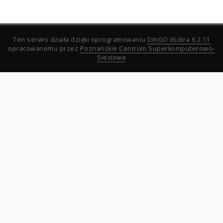
Ten serwis działa dzięki oprogramowaniu
DInGO dLibra 6.2.11
opracowanemu przez
Poznańskie Centrum Superkomputerowo-
Sieciowe