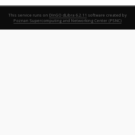
This service runs on
DInGO dLibra 6.2.11
software created by
Poznan Supercomputing and Networking Center (PSNC)