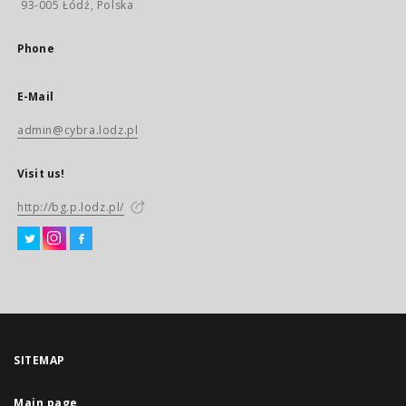
93-005 Łódź, Polska
Phone
E-Mail
admin@cybra.lodz.pl
Visit us!
http://bg.p.lodz.pl/
SITEMAP
Main page