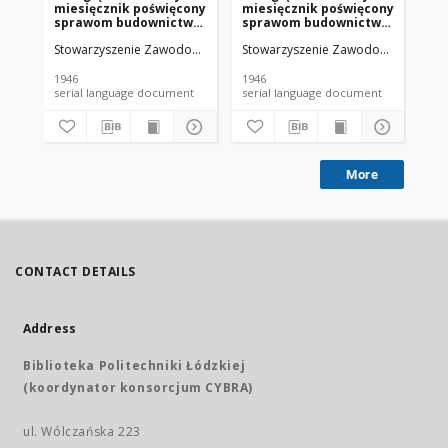
miesięcznik poświęcony
miesięcznik poświęcony
mi
sprawom budownictwa
sprawom budownictwa
sp
: organ Stowarzyszenia
: organ Stowarzyszenia
: 
Stowarzyszenie Zawodowe Przemysłowców Budowlanych Rzeczypospoli
Stowarzyszenie Zawodowe Przemysło
Sto
Zawodowego
Zawodowego
Za
Przemysłowców
Przemysłowców
Pr
Budowlanych R. P. R.
Budowlanych R. P. R.
Bu
1946
1946
194
XVIII nr 12 (1946)
XVIII nr 5 (1946)
XVI
serial language document
serial language document
More
CONTACT DETAILS
Address
Biblioteka Politechniki Łódzkiej
(koordynator konsorcjum CYBRA)
ul. Wólczańska 223