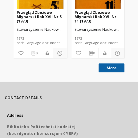
Przegląd Zbożowo
Przegląd Zbożowo
No 
Młynarski Rok XVII Nr 5
Młynarski Rok XVII Nr
(1973)
11 (1973)
Stowarzyszenie Naukowo-Techniczne Inżynierów i Techników Przemy
Stowarzyszenie Naukowo-Techniczne
Sto
1973
1973
197
serial language document
serial language document
More
CONTACT DETAILS
Address
Biblioteka Politechniki Łódzkiej
(koordynator konsorcjum CYBRA)