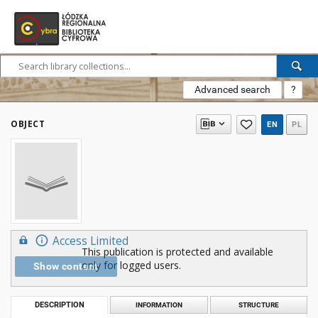
Advanced search
?
OBJECT
EN
PL
Access Limited
This publication is protected and available
only for logged users.
Show content
DESCRIPTION
INFORMATION
STRUCTURE