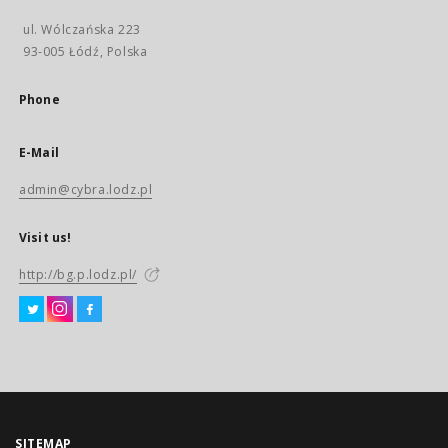
ul. Wólczańska 223
93-005 Łódź, Polska
Phone
E-Mail
admin@cybra.lodz.pl
Visit us!
http://bg.p.lodz.pl/
SITEMAP