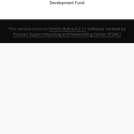
Development Fund
This service runs on
DInGO dLibra 6.2.11
software created by
Poznan Supercomputing and Networking Center (PSNC)