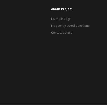
About Project
Example page
Frequently asked questions
Contact details