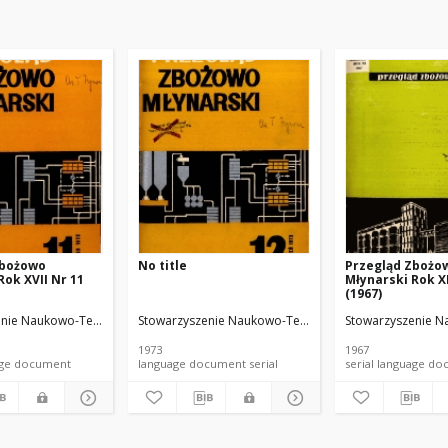
Zbożowo
No title
Przegląd Zbożo
Rok XVII Nr 11
Młynarski Rok XI
(1967)
 i Techników Przemysłu Spożywczego
nie Naukowo-Techniczne Inżynierów i Techników Przemysłu Spożywczego
Stowarzyszenie Naukowo-Techniczne Inżynierów i Te
Stowarzyszenie N
1973
1967
anguage document
language document serial
serial language