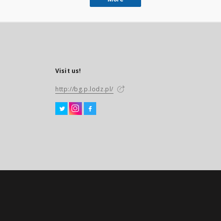
Visit us!
http://bg.p.lodz.pl/