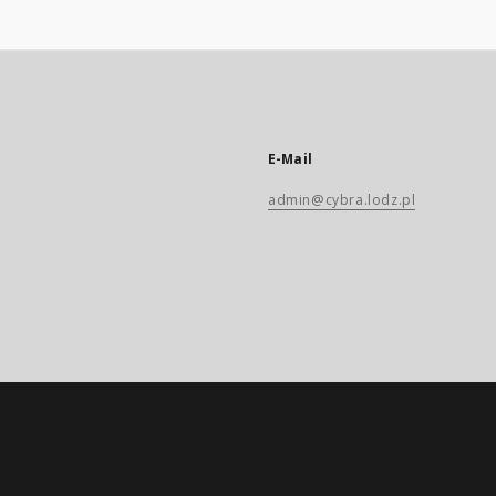
E-Mail
admin@cybra.lodz.pl