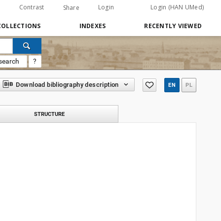
Contrast
Login
Login (HAN UMed)
Share
COLLECTIONS
INDEXES
RECENTLY VIEWED
search
?
Download bibliography description
EN
PL
STRUCTURE