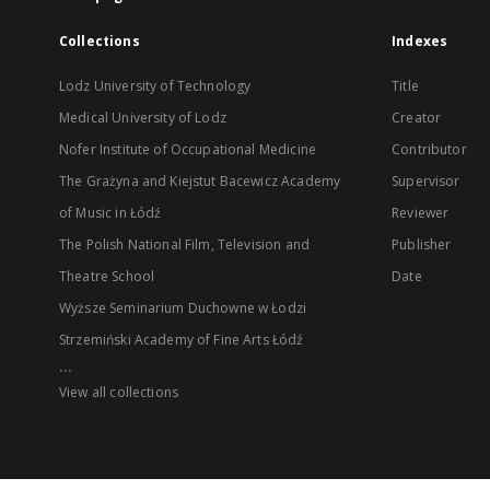
Collections
Indexes
Lodz University of Technology
Title
Medical University of Lodz
Creator
Nofer Institute of Occupational Medicine
Contributor
The Grażyna and Kiejstut Bacewicz Academy
Supervisor
of Music in Łódź
Reviewer
The Polish National Film, Television and
Publisher
Theatre School
Date
Wyższe Seminarium Duchowne w Łodzi
Strzemiński Academy of Fine Arts Łódź
...
View all collections