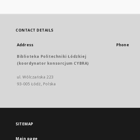
CONTACT DETAILS
Address
Phone
Biblioteka Politechniki Łódzkiej
(koordynator konsorcjum CYBRA)
ul. Wólczańska 223
93-005 Łódź, Polska
SITEMAP
Main page