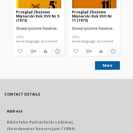
Przegląd Zbożowo
Przegląd Zbożowo
No 
Młynarski Rok XVII Nr 5
Młynarski Rok XVII Nr
(1973)
11 (1973)
Stowarzyszenie Naukowo-Techniczne Inżynierów i Techników Przemy
Stowarzyszenie Naukowo-Techniczne
Sto
1973
1973
197
serial language document
serial language document
More
CONTACT DETAILS
Address
Biblioteka Politechniki Łódzkiej
(koordynator konsorcjum CYBRA)