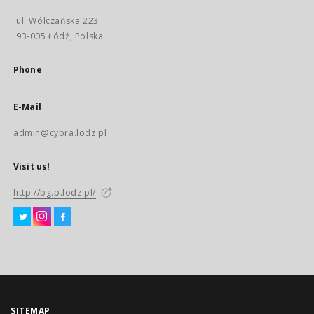
ul. Wólczańska 223
93-005 Łódź, Polska
Phone
E-Mail
admin@cybra.lodz.pl
Visit us!
http://bg.p.lodz.pl/
SITEMAP