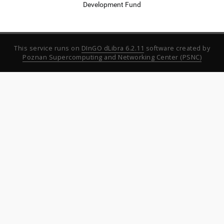
Development Fund
This service runs on
DInGO dLibra 6.2.11
software created by
Poznan Supercomputing and Networking Center (PSNC)