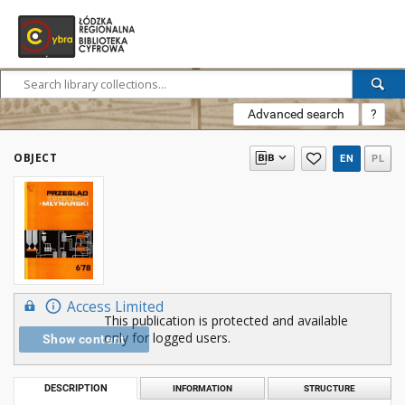
Advanced search
?
OBJECT
EN
PL
Access Limited
This publication is protected and available
only for logged users.
Show content
DESCRIPTION
INFORMATION
STRUCTURE