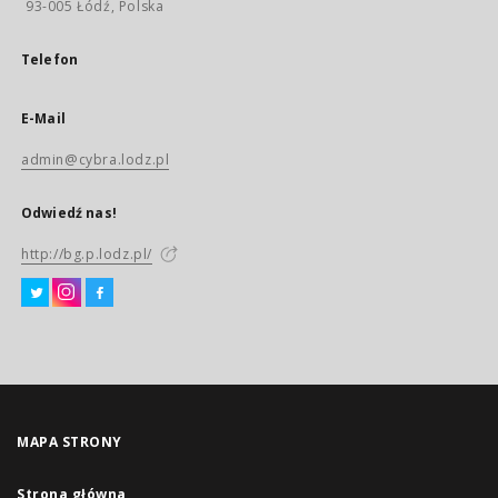
93-005 Łódź, Polska
Telefon
E-Mail
admin@cybra.lodz.pl
Odwiedź nas!
http://bg.p.lodz.pl/
MAPA STRONY
Strona główna