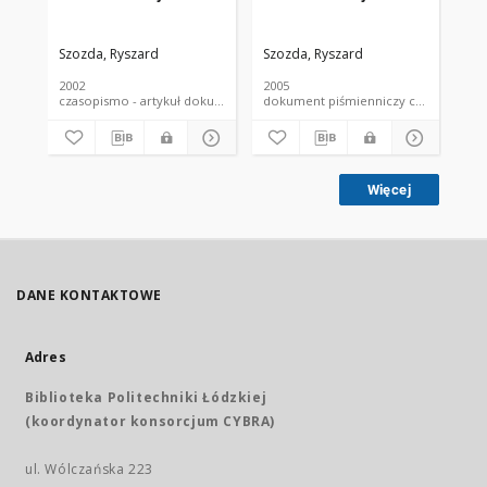
Szozda, Ryszard
Szozda, Ryszard
2002
2005
czasopismo - artykuł dokument piśmienniczy
dokument piśmienniczy czaso
Więcej
DANE KONTAKTOWE
Adres
Biblioteka Politechniki Łódzkiej
(koordynator konsorcjum CYBRA)
ul. Wólczańska 223