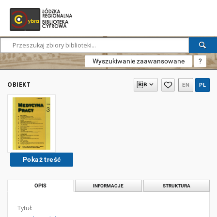
Wyszukiwanie zaawansowane
?
OBIEKT
EN
PL
Pokaż treść
OPIS
INFORMACJE
STRUKTURA
Tytuł: