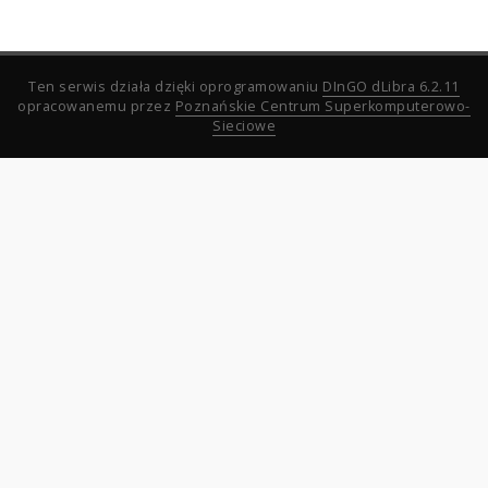
Ten serwis działa dzięki oprogramowaniu
DInGO dLibra 6.2.11
opracowanemu przez
Poznańskie Centrum Superkomputerowo-
Sieciowe