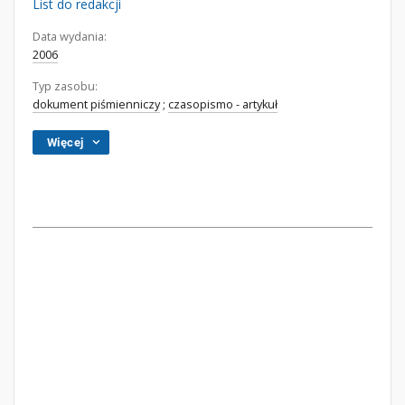
List do redakcji
Data wydania:
2006
Typ zasobu:
dokument piśmienniczy
;
czasopismo - artykuł
Więcej