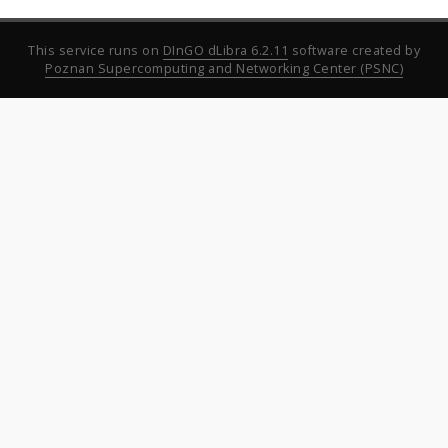
This service runs on
DInGO dLibra 6.2.11
software created by
Poznan Supercomputing and Networking Center (PSNC)