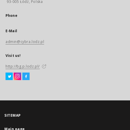
93-005 Łódź, Polska
Phone
E-Mail
admin@cybra.lodz.pl
Visit us!
http://bg.p.lodz.pl/
SITEMAP
Main page