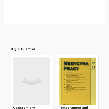
OBJECTS
similar
Ocena zmiany
Temperament and
Ag