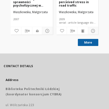
sprawności
perceived stress in
ps
psychofizycznej w
road traffic
fu
zależności od wieku w
gr
Waszkowska, Małgorzata
Waszkowska, Małgorzata
Wa
wybranych grupach
operatorów maszyn i
urządzeń. Rozprawa na
2007
2009
200
tytuł naukowy doktora
serial - article language document
nauk medycznych
More
CONTACT DETAILS
Address
Biblioteka Politechniki Łódzkiej
(koordynator konsorcjum CYBRA)
ul. Wólczańska 223