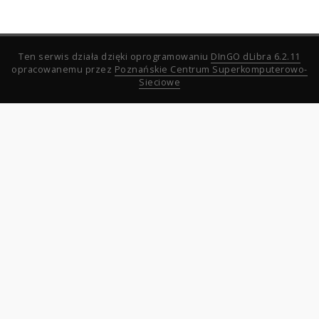
Ten serwis działa dzięki oprogramowaniu
DInGO dLibra 6.2.11
opracowanemu przez
Poznańskie Centrum Superkomputerowo-
Sieciowe