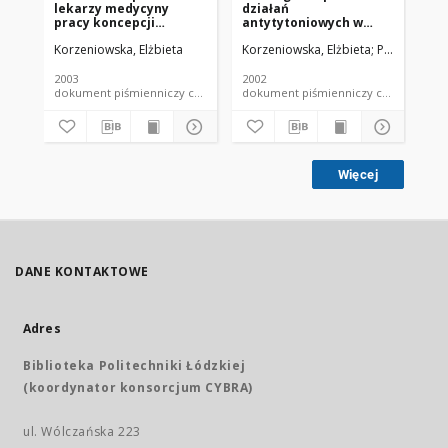
lekarzy medycyny
działań
za
pracy koncepcji
antytytoniowych w
Po
promocji zdrowia
Polsce - projekt
zd
Korzeniowska, Elżbieta
Korzeniowska, Elżbieta
Puchalski, Kr
Puc
zatrudnionych i własnej
"Miejsce pracy wolne
Ki
roli w programach tego
od dymu tytoniowego"
la
typu
2003
2002
200
dokument piśmienniczy czasopismo - artykuł
dokument piśmienniczy czaso
Więcej
DANE KONTAKTOWE
Adres
Biblioteka Politechniki Łódzkiej
(koordynator konsorcjum CYBRA)
ul. Wólczańska 223