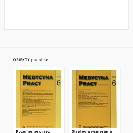
OBIEKTY
podobne
Rozumienie przez
Strategia wspierania
Za