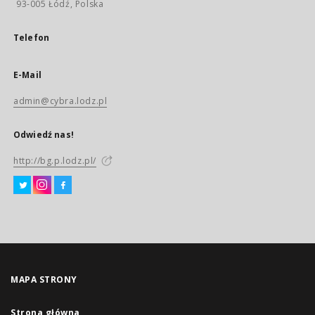
93-005 Łódź, Polska
Telefon
E-Mail
admin@cybra.lodz.pl
Odwiedź nas!
http://bg.p.lodz.pl/
MAPA STRONY
Strona główna