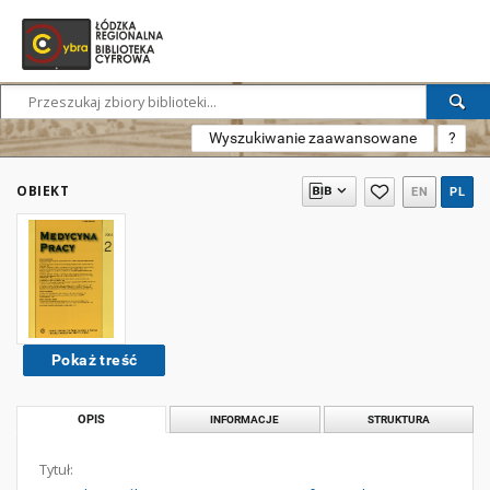
Wyszukiwanie zaawansowane
?
OBIEKT
EN
PL
Pokaż treść
OPIS
INFORMACJE
STRUKTURA
Tytuł: