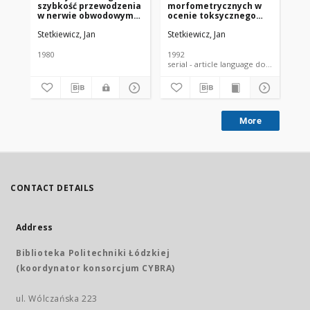
szybkość przewodzenia
morfometrycznych w
re
w nerwie obwodowym
ocenie toksycznego
an
szczurów pod wpływem
działania substancji
po
Stetkiewicz, Jan
Stetkiewicz, Jan
Sit
przewlekłego zatrucia
chemicznych
2-
dwusiarczkiem węgla i
ra
po przerwaniu
1980
1992
200
ekspozycji. Rozprawa
serial - article language document
na stopień doktora
nauk medycznych
More
CONTACT DETAILS
Address
Biblioteka Politechniki Łódzkiej
(koordynator konsorcjum CYBRA)
ul. Wólczańska 223