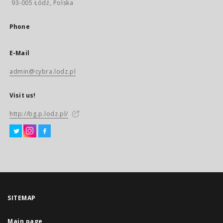
93-005 Łódź, Polska
Phone
E-Mail
admin@cybra.lodz.pl
Visit us!
http://bg.p.lodz.pl/
SITEMAP
Main page