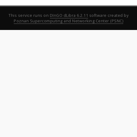
This service runs on
DInGO dLibra 6.2.11
software created by
Poznan Supercomputing and Networking Center (PSNC)