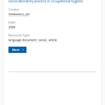
Good laboratory practice in occupational hygiene
Creator:
Stetkiewicz, Jan
Date:
2004
Resource Type:
language document
;
serial - article
More