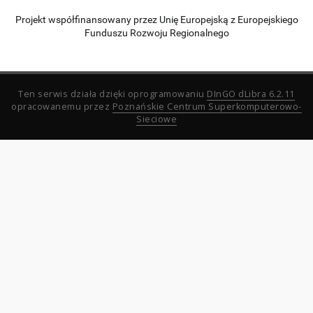
Projekt współfinansowany przez Unię Europejską z Europejskiego
Funduszu Rozwoju Regionalnego
Ten serwis działa dzięki oprogramowaniu
DInGO dLibra 6.2.11
opracowanemu przez
Poznańskie Centrum Superkomputerowo-
Sieciowe