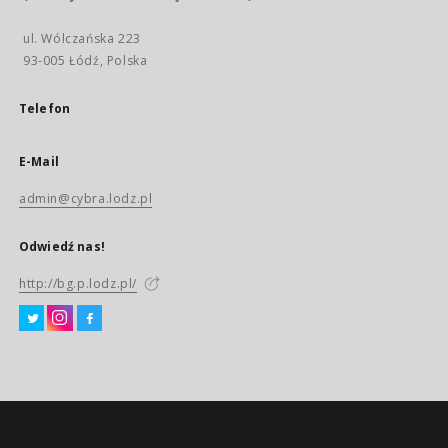
ul. Wólczańska 223
93-005 Łódź, Polska
Telefon
E-Mail
admin@cybra.lodz.pl
Odwiedź nas!
http://bg.p.lodz.pl/