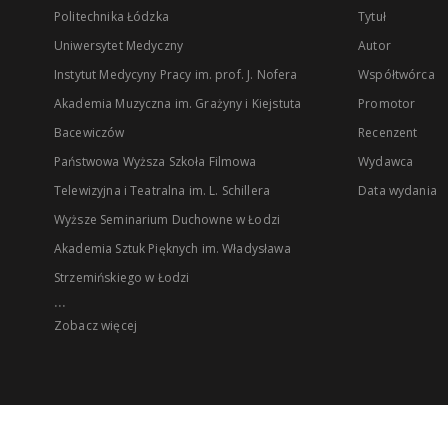
Politechnika Łódzka
Tytuł
Uniwersytet Medyczny
Autor
Instytut Medycyny Pracy im. prof. J. Nofera
Współtwórca
Akademia Muzyczna im. Grażyny i Kiejstuta
Promotor
Bacewiczów
Recenzent
Państwowa Wyższa Szkoła Filmowa
Wydawca
Telewizyjna i Teatralna im. L. Schillera
Data wydania
Wyższe Seminarium Duchowne w Łodzi
Akademia Sztuk Pięknych im. Władysława
Strzemińskiego w Łodzi
...
Zobacz więcej