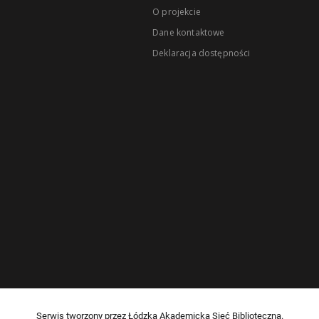
O projekcie
Dane kontaktowe
Deklaracja dostępności
Serwis tworzony przez Łódzką Akademicką Sieć Biblioteczną.