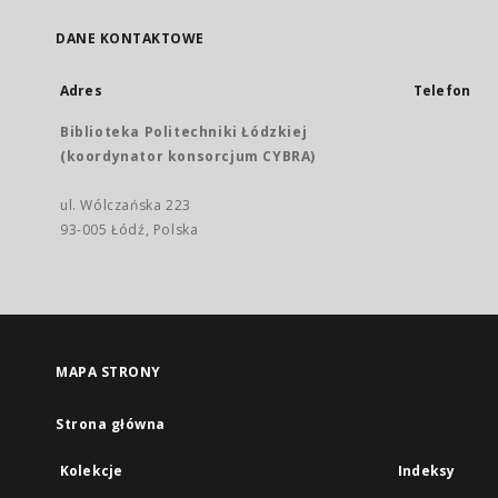
DANE KONTAKTOWE
Adres
Telefon
Biblioteka Politechniki Łódzkiej
(koordynator konsorcjum CYBRA)
ul. Wólczańska 223
93-005 Łódź, Polska
MAPA STRONY
Strona główna
Kolekcje
Indeksy