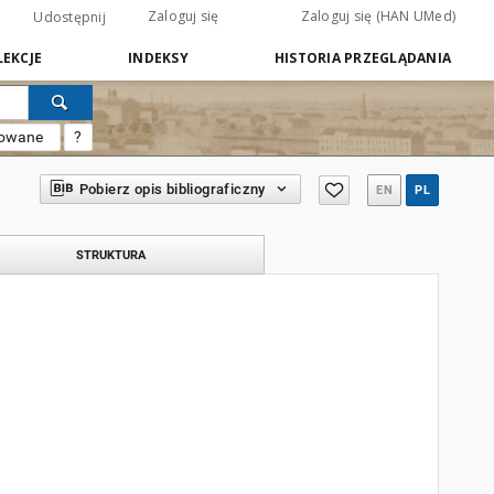
Zaloguj się
Zaloguj się (HAN UMed)
Udostępnij
EKCJE
INDEKSY
HISTORIA PRZEGLĄDANIA
sowane
?
Pobierz opis bibliograficzny
EN
PL
STRUKTURA